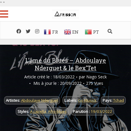
"
"
FR
EN
PT
L’âme du Blues – Abdoulaye
Nderguet & le Bex’Tet
Article créé le : 18/03/2022
par
Nago Seck
Mis à jour le : 20/09/2022
275 Vues
Artistes:
Abdoulaye Nderguet
Labels:
Go Musick
Pays:
Tchad
Styles:
A capella
,
Afro-blues
Parution :
19/03/2022