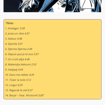
“
Titres :
1. Amdagor 5:39
2. Juste un rêve 4:57
3. Adieux 4:48
4. Djamila 5:01
5. Djerma Djerma 2:49
6. Depuis que je te suis 3:57
7. On croît déjà 4:48
8. Makendja Kekoum 2:53
9. Hadjadj 4:04
10. Dans ma météo 4:29
11. Tisser la toile 3:12
12. Lingui 4;29
13. Regarde le ciel 6:37
14. Barjal – Feat. AfrotoniX 3:00”