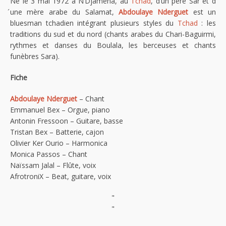
Né le 3 mai 1972 à N’Djamena, au
Tchad
, d’un père Sar et d
́une mère arabe du Salamat,
Abdoulaye Nderguet
est un
bluesman tchadien intégrant plusieurs styles du
Tchad
: les
traditions du sud et du nord (chants arabes du Chari-Baguirmi,
rythmes et danses du Boulala, les berceuses et chants
funèbres Sara).
Fiche
Abdoulaye Nderguet
– Chant
Emmanuel Bex – Orgue, piano
Antonin Fressoon – Guitare, basse
Tristan Bex – Batterie, cajon
Olivier Ker Ourio – Harmonica
Monica Passos – Chant
Naïssam Jalal – Flûte, voix
AfrotroniX – Beat, guitare, voix
"
"