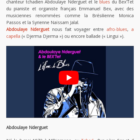
chanteur tchadien Abdoulaye Nderguet et le
blues
du Bex’Tet
du pianiste et organiste français Emmanuel Bex, avec des
musiciennes renommées comme la Brésilienne Monica
Passos et la Syrienne Naïssam Jalal.
Abdoulaye Nderguet
nous fait voyager entre
afro-blues
,
a
capella
(« Djerma Djerma ») ou encore ballade (« Lingui »).
Abdoulaye Nderguet