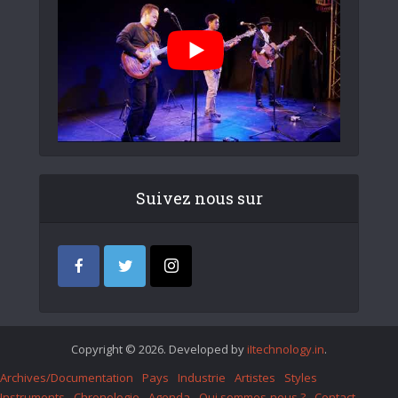
Suivez nous sur
Copyright © 2026. Developed by
iItechnology.in
.
Archives/Documentation
Pays
Industrie
Artistes
Styles
Instruments
Chronologie
Agenda
Qui sommes-nous ?
Contact