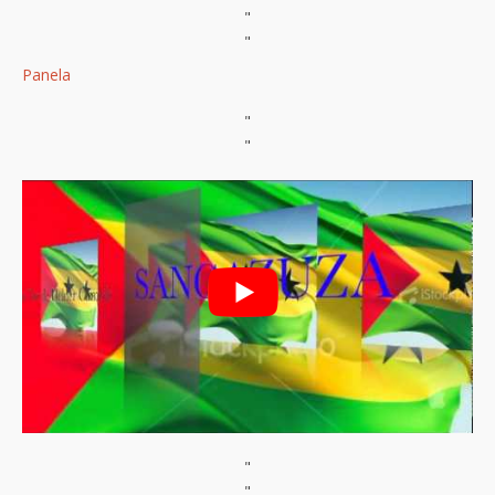
"
"
Panela
"
"
"
"