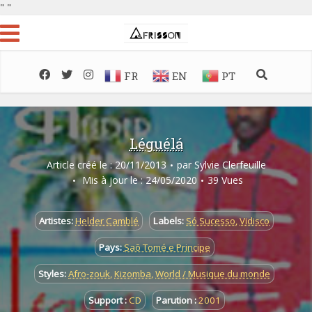
"
"
FR
EN
PT
Léguélá
Article créé le : 20/11/2013
par
Sylvie Clerfeuille
Mis à jour le : 24/05/2020
39 Vues
Artistes:
Helder Camblé
Labels:
Só Sucesso
,
Vidisco
Pays:
Saõ Tomé e Principe
Styles:
Afro-zouk
,
Kizomba
,
World / Musique du monde
Support :
CD
Parution :
2001