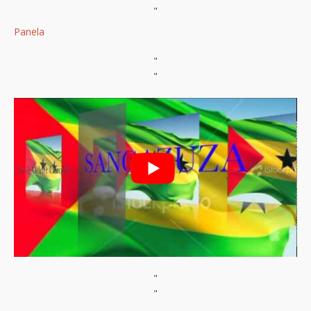
"
Panela
"
"
"
"