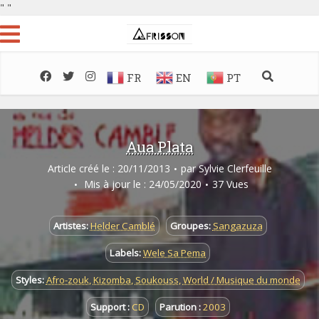
"
"
FR
EN
PT
Aua Plata
Article créé le : 20/11/2013
par
Sylvie Clerfeuille
Mis à jour le : 24/05/2020
37 Vues
Artistes:
Helder Camblé
Groupes:
Sangazuza
Labels:
Wele Sa Pema
Styles:
Afro-zouk
,
Kizomba
,
Soukouss
,
World / Musique du monde
Support :
CD
Parution :
2003