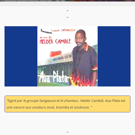
"
"
“Signé par le groupe Sangazuza et le chanteur, Helder Camblé,
Aua Plata
est
une oeuvre aux couleurs zouk, kizomba et soukouss. ”
"