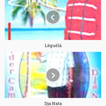
Léguélá
Dja Nata