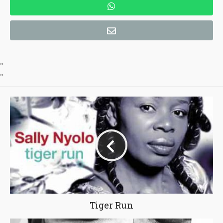
"
"
Tiger Run