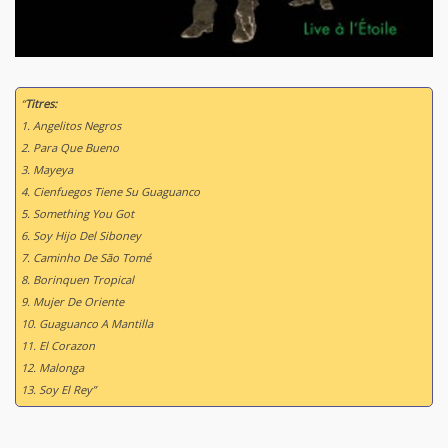
“
Titres:
1. Angelitos Negros
2. Para Que Bueno
3. Mayeya
4. Cienfuegos Tiene Su Guaguanco
5. Something You Got
6. Soy Hijo Del Siboney
7. Caminho De São Tomé
8. Borinquen Tropical
9. Mujer De Oriente
10. Guaguanco A Mantilla
11. El Corazon
12. Malonga
13. Soy El Rey”