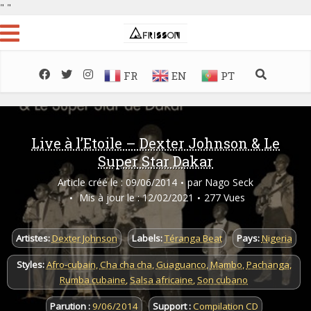
"
"
FR
EN
PT
Live à l’Etoile – Dexter Johnson & Le
Super Star Dakar
Article créé le : 09/06/2014
par
Nago Seck
Mis à jour le : 12/02/2021
277 Vues
Artistes:
Dexter Johnson
Labels:
Téranga Beat
Pays:
Nigeria
Styles:
Afro-cubain
,
Cha cha cha
,
Guaguanco
,
Mambo
,
Pachanga
,
Rumba cubaine
,
Salsa africaine
,
Son cubano
Parution :
9/06/2014
Support :
Compilation CD