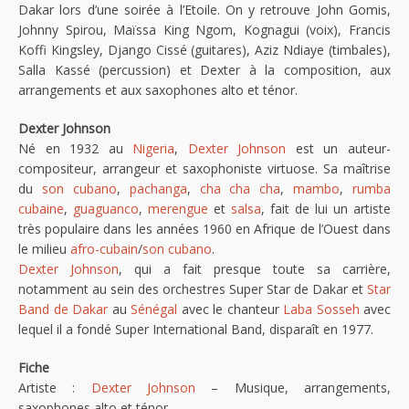
Dakar lors d’une soirée à l’Etoile. On y retrouve John Gomis,
Johnny Spirou, Maïssa King Ngom, Kognagui (voix), Francis
Koffi Kingsley, Django Cissé (guitares), Aziz Ndiaye (timbales),
Salla Kassé (percussion) et Dexter à la composition, aux
arrangements et aux saxophones alto et ténor.
Dexter Johnson
Né en 1932 au
Nigeria
,
Dexter Johnson
est un auteur-
compositeur, arrangeur et saxophoniste virtuose. Sa maîtrise
du
son cubano
,
pachanga
,
cha cha cha
,
mambo
,
rumba
cubaine
,
guaguanco
,
merengue
et
salsa
, fait de lui un artiste
très populaire dans les années 1960 en Afrique de l’Ouest dans
le milieu
afro-cubain
/
son cubano
.
Dexter Johnson
, qui a fait presque toute sa carrière,
notamment au sein des orchestres Super Star de Dakar et
Star
Band de Dakar
au
Sénégal
avec le chanteur
Laba Sosseh
avec
lequel il a fondé Super International Band, disparaît en 1977.
Fiche
Artiste :
Dexter Johnson
– Musique, arrangements,
saxophones alto et ténor