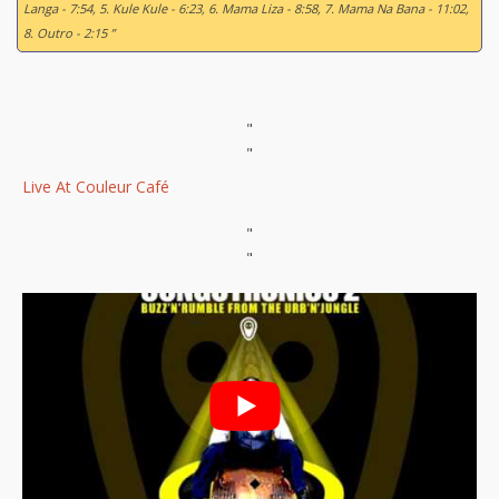
Langa - 7:54, 5. Kule Kule - 6:23, 6. Mama Liza - 8:58, 7. Mama Na Bana - 11:02,
8. Outro - 2:15 ”
"
"
Live At Couleur Café
"
"