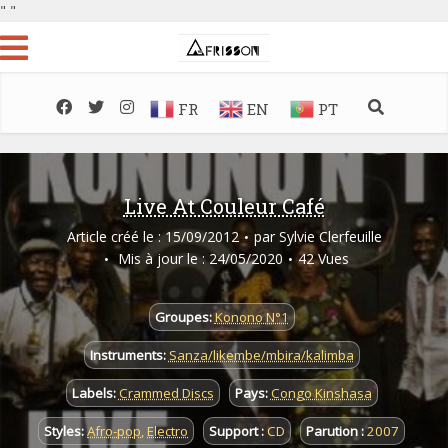
"
"
FR
EN
PT
Live At Couleur Café
Article créé le : 15/09/2012
par
Sylvie Clerfeuille
Mis à jour le : 24/05/2020
42 Vues
Groupes:
Konono N°1
Instruments:
Sanza/likembe/mbira/kalimba
Labels:
Crammed Discs
Pays:
Congo Kinshasa
Styles:
Afro-pop
,
Electro
Support :
CD
Parution :
2007