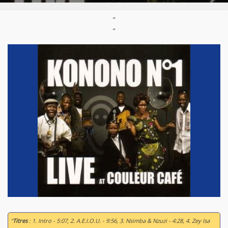
"
"
“
Titres
: 1. Intro - 5:07, 2. A.E.I.O.U. - 9:56, 3. Nsimba & Nzuzi - 4:28, 4. Zey Isa