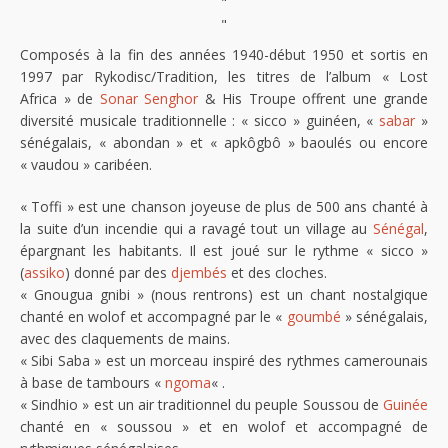
"
"
Composés à la fin des années 1940-début 1950 et sortis en
1997 par Rykodisc/Tradition, les titres de l’album « Lost
Africa » de
Sonar Senghor
& His Troupe offrent une grande
diversité musicale traditionnelle : « sicco » guinéen, «
sabar
»
sénégalais, « abondan » et « apkôgbô » baoulés ou encore
« vaudou » caribéen.
« Toffi » est une chanson joyeuse de plus de 500 ans chanté à
la suite d’un incendie qui a ravagé tout un village au
Sénégal
,
épargnant les habitants. Il est joué sur le rythme « sicco »
(
assiko
) donné par des
djembés
et des cloches.
« Gnougua gnibi » (nous rentrons) est un chant nostalgique
chanté en wolof et accompagné par le «
goumbé
» sénégalais,
avec des claquements de mains.
« Sibi Saba » est un morceau inspiré des rythmes camerounais
à base de tambours «
ngoma
« .
« Sindhio » est un air traditionnel du peuple Soussou de
Guinée
chanté en « soussou » et en wolof et accompagné de