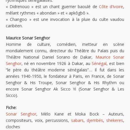
rythmiques sénégalaises.
« Didrenouo » est un chant guerrier baoulé de
Côte d’Ivoire
,
mêlant rythmes « abondan » et « apkôgbô ».
« Changoo » est une invocation à la pluie du culte vaudou
caribéen.
Maurice Sonar Senghor
Homme de culture, comédien, metteur en scène
mondialement connu, directeur du Théâtre du Palais puis du
Théâtre National Daniel Sorano de Dakar,
Maurice Sonar
Senghor
, né en novembre 1926 à Dakar, au
Sénégal
, est bien
“le père du théâtre moderne sénégalais”… Il fut dans les
années 1940-1950, le fondateur à Paris, en France, de Sonar
Senghor & His Troupe, Sonar Senghor & His Rhythm ou
encore Sonar Senghor Ak Sicco Yi (Sonar Senghor & Les
Sicco).
Fiche:
Sonar Senghor
, Mélo Kane et Moka Bock – Auteurs,
compositeurs, voix, percussions,
sabars
,
djembés
,
shekeres
,
cloches