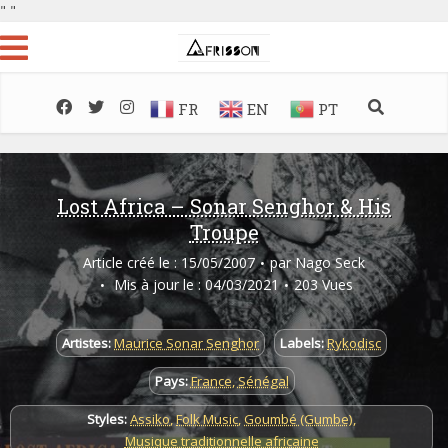
"
"
FR
EN
PT
Lost Africa – Sonar Senghor & His
Troupe
Article créé le : 15/05/2007
par
Nago Seck
Mis à jour le : 04/03/2021
203 Vues
Artistes:
Maurice Sonar Senghor
Labels:
Rykodisc
Pays:
France
,
Sénégal
Styles:
Assiko
,
Folk Music
,
Goumbé (Gumbe)
,
Musique traditionnelle africaine