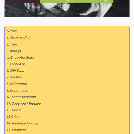
“
Titres:
1. Sicco (Assiko)
2. Toffi
3. Ibonga
4. Gnounba Gnibi
5. Dianka Bi
6. Sibi Saba
7. Sindhio
8. Didrenouo
9. Bonomiollo
10. Sammsamounn
11. Sougnou Mbotaye
12. Ndolo
13 Sabar
14. Badunde Ndongo
15. Changoo