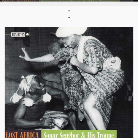
Support :
Compilation CD
Parution :
18/03/1997
"
"