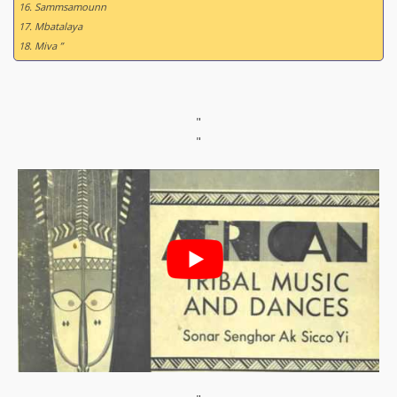
16. Sammsamounn
17. Mbatalaya
18. Miva ”
"
"