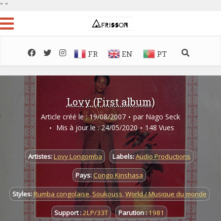
"
"
FR
EN
PT
Lovy (First album)
Article créé le : 19/08/2007
par
Nago Seck
Mis à jour le : 24/05/2020
148 Vues
Artistes:
Lovy Longomba
Labels:
Audio Productions
Pays:
Congo Kinshasa
Styles:
Rumba congolaise
,
Soukouss
,
World / Musique du monde
Support :
2LP/33T
Parution :
1981