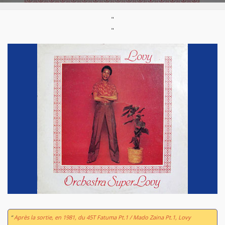
"
"
“
Après la sortie, en 1981, du 45T
Fatuma Pt.1 / Mado Zaina Pt.1
, Lovy