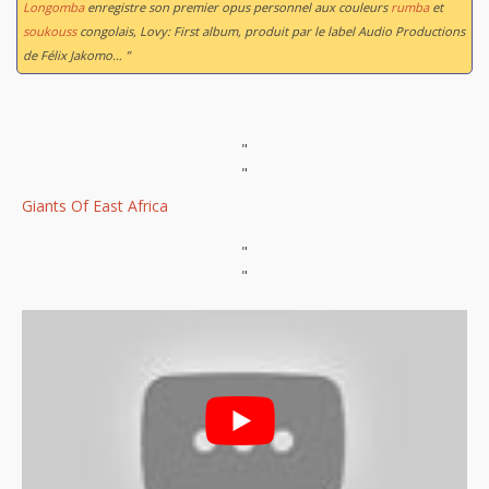
Longomba
enregistre son premier opus personnel aux couleurs
rumba
et
soukouss
congolais,
Lovy: First album
, produit par le label Audio Productions
de Félix Jakomo… ”
"
"
Giants Of East Africa
"
"