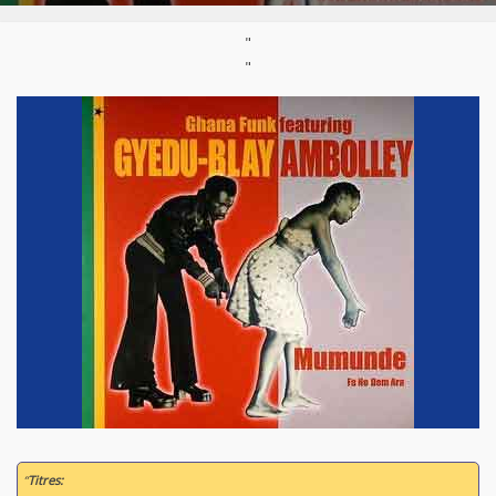
"
"
“
Titres: