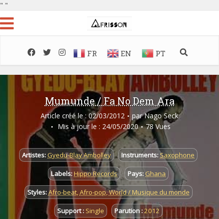
"
"
FR
EN
PT
Mumunde / Fa No Dem Ara
Article créé le : 02/03/2012
par
Nago Seck
Mis à jour le : 24/05/2020
78 Vues
Artistes:
Gyedu-Blay Ambolley
Instruments:
Saxophone
Labels:
Hippo Records
Pays:
Ghana
Styles:
Afro-beat
,
Afro-pop
,
World / Musique du monde
Support :
Single
Parution :
2012