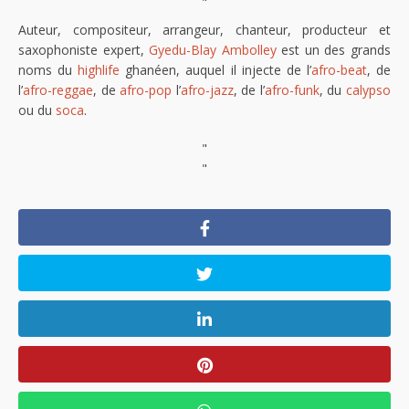
"
Auteur, compositeur, arrangeur, chanteur, producteur et
saxophoniste expert,
Gyedu-Blay Ambolley
est un des grands
noms du
highlife
ghanéen, auquel il injecte de l’
afro-beat
, de
l’
afro-reggae
, de
afro-pop
l’
afro-jazz
, de l’
afro-funk
, du
calypso
ou du
soca
.
"
"