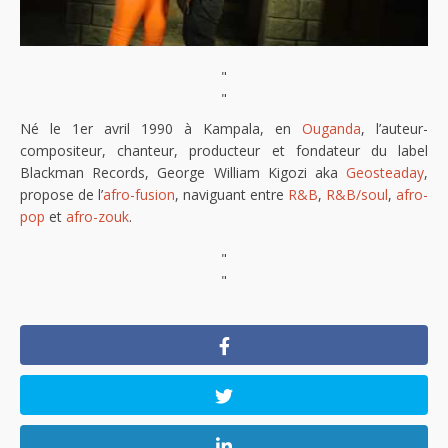
"
"
Né le 1er avril 1990 à Kampala, en
Ouganda
, l’auteur-
compositeur, chanteur, producteur et fondateur du label
Blackman Records, George William Kigozi aka
Geosteaday
,
propose de l’
afro-fusion
, naviguant entre
R&B
,
R&B/soul
,
afro-
pop
et
afro-zouk
.
"
"