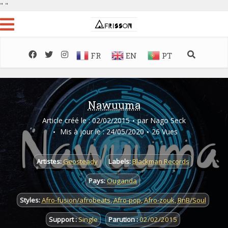
"
"
FR
EN
PT
Nawuuma
Article créé le : 02/02/2015
par
Nago Seck
Mis à jour le : 24/05/2020
26 Vues
Artistes:
Geosteady
Labels:
Blackman Records
Pays:
Ouganda
Styles:
Afro-fusion/afrobeats
,
Afro-pop
,
Afro-zouk
,
RnB/Soul
Support :
Single
Parution :
02/02/2015