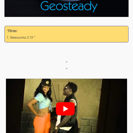
“
Titres:
1. Nawuuma 2:15 ”
"
"