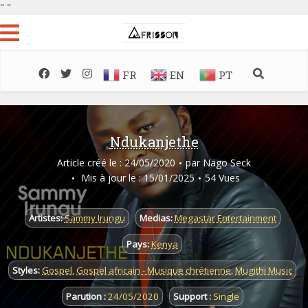
"
"
FR
EN
PT
Ndukanjethe
Article créé le : 24/05/2020
par
Nago Seck
Mis à jour le : 15/01/2025
54 Vues
Artistes:
Sammy Irungu
Medias:
Megastar Entertainment
Pays:
Kenya
Styles:
Gospel
,
Gospel africain - Musique chrétienne
,
Mugithi Music
Parution :
24/05/2020
Support :
Single