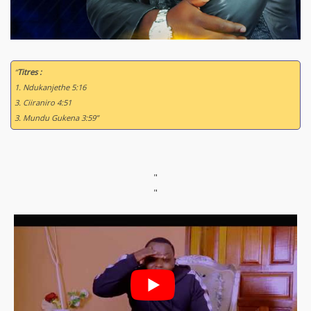
“
Titres :
1. Ndukanjethe 5:16
3. Ciiraniro 4:51
3. Mundu Gukena 3:59”
"
"