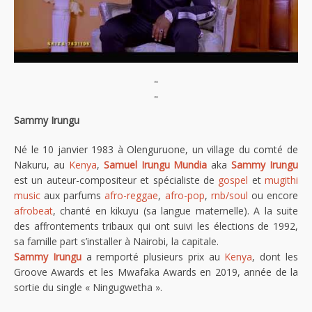
"
"
Sammy Irungu
Né le 10 janvier 1983 à Olenguruone, un village du comté de
Nakuru, au
Kenya
,
Samuel Irungu Mundia
aka
Sammy Irungu
est un auteur-compositeur et spécialiste de
gospel
et
mugithi
music
aux parfums
afro-reggae
,
afro-pop
,
rnb/soul
ou encore
afrobeat
, chanté en kikuyu (sa langue maternelle). A la suite
des affrontements tribaux qui ont suivi les élections de 1992,
sa famille part s’installer à Nairobi, la capitale.
Sammy Irungu
a remporté plusieurs prix au
Kenya
, dont les
Groove Awards et les Mwafaka Awards en 2019, année de la
sortie du single « Ningugwetha ».