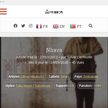
"
"
FR
EN
PT
Nhava
Article créé le : 27/03/2012
par
Sylvie Clerfeuille
Mis à jour le : 24/05/2020
45 Vues
Artistes:
Oliver Mtukudzi
Labels:
Telarc
Pays:
Zimbabwe
Styles:
Tuku music / Tukumusik
Support :
CD
Parution :
1985