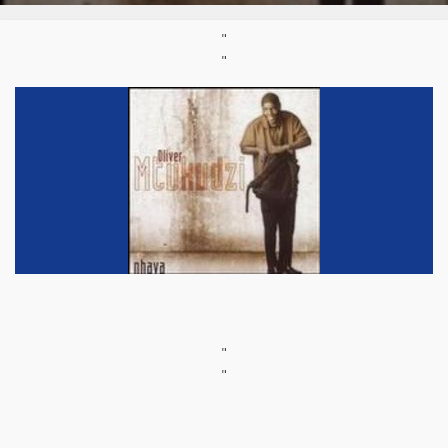
"
"
"
"