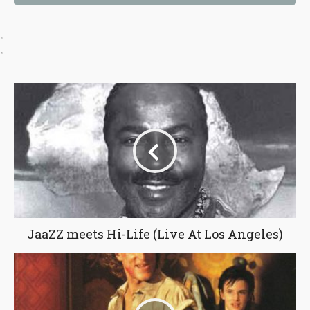
"
"
JaaZZ meets Hi-Life (Live At Los Angeles)