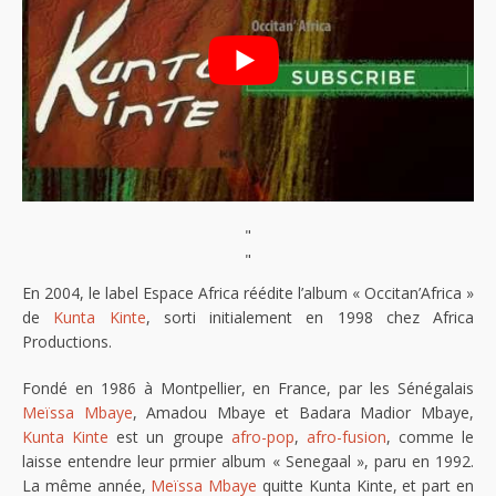
"
"
En 2004, le label Espace Africa réédite l’album « Occitan’Africa »
de
Kunta Kinte
, sorti initialement en 1998 chez Africa
Productions.
Fondé en 1986 à Montpellier, en France, par les Sénégalais
Meïssa Mbaye
, Amadou Mbaye et Badara Madior Mbaye,
Kunta Kinte
est un groupe
afro-pop
,
afro-fusion
, comme le
laisse entendre leur prmier album « Senegaal », paru en 1992.
La même année,
Meïssa Mbaye
quitte Kunta Kinte, et part en