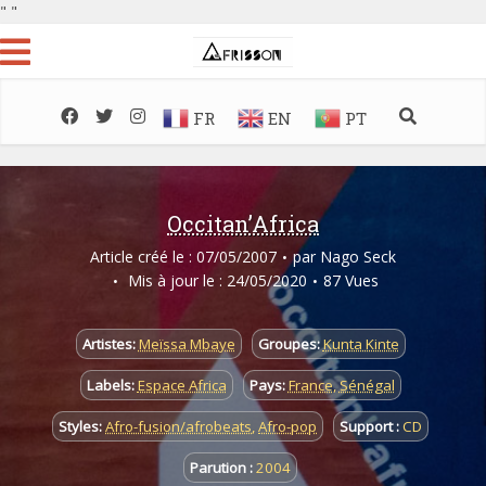
"
"
FR
EN
PT
Occitan’Africa
Article créé le : 07/05/2007
par
Nago Seck
Mis à jour le : 24/05/2020
87 Vues
Artistes:
Meïssa Mbaye
Groupes:
Kunta Kinte
Labels:
Espace Africa
Pays:
France
,
Sénégal
Styles:
Afro-fusion/afrobeats
,
Afro-pop
Support :
CD
Parution :
2004