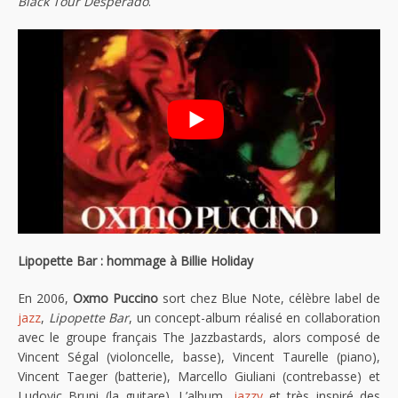
Black Tour Desperado
.
Lipopette Bar : hommage à Billie Holiday
En 2006,
Oxmo Puccino
sort chez Blue Note, célèbre label de
jazz
,
Lipopette Bar
, un concept-album réalisé en collaboration
avec le groupe français The Jazzbastards, alors composé de
Vincent Ségal (violoncelle, basse), Vincent Taurelle (piano),
Vincent Taeger (batterie), Marcello Giuliani (contrebasse) et
Ludovic Bruni (la guitare). L’album,
jazzy
et très inspiré des