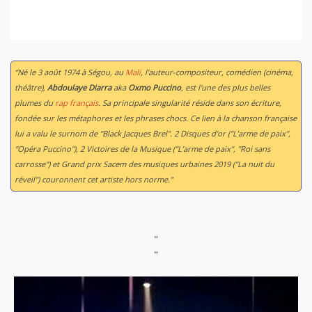
“Né le 3 août 1974 à Ségou, au
Mali
, l'auteur-compositeur, comédien (cinéma,
théâtre),
Abdoulaye Diarra
aka
Oxmo Puccino
, est l'une des plus belles
plumes du
rap français
. Sa principale singularité réside dans son écriture,
fondée sur les métaphores et les phrases chocs. Ce lien à la chanson française
lui a valu le surnom de "Black Jacques Brel". 2 Disques d'or ("L’arme de paix",
"Opéra Puccino"), 2 Victoires de la Musique ("L’arme de paix", "Roi sans
carrosse") et Grand prix Sacem des musiques urbaines 2019 ("La nuit du
réveil") couronnent cet artiste hors norme.”
"
"