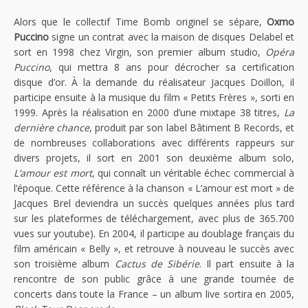
Alors que le collectif Time Bomb originel se sépare,
Oxmo
Puccino
signe un contrat avec la maison de disques Delabel et
sort en 1998 chez Virgin, son premier album studio,
Opéra
Puccino
, qui mettra 8 ans pour décrocher sa certification
disque d’or. À la demande du réalisateur Jacques Doillon, il
participe ensuite à la musique du film « Petits Frères », sorti en
1999. Après la réalisation en 2000 d’une mixtape 38 titres,
La
dernière chance
, produit par son label Bâtiment B Records, et
de nombreuses collaborations avec différents rappeurs sur
divers projets, il sort en 2001 son deuxième album solo,
L’amour est mort
, qui connaît un véritable échec commercial à
l’époque. Cette référence à la chanson « L’amour est mort » de
Jacques Brel deviendra un succès quelques années plus tard
sur les plateformes de téléchargement, avec plus de 365.700
vues sur youtube). En 2004, il participe au doublage français du
film américain « Belly », et retrouve à nouveau le succès avec
son troisième album
Cactus de Sibérie
. Il part ensuite à la
rencontre de son public grâce à une grande tournée de
concerts dans toute la France – un album live sortira en 2005,