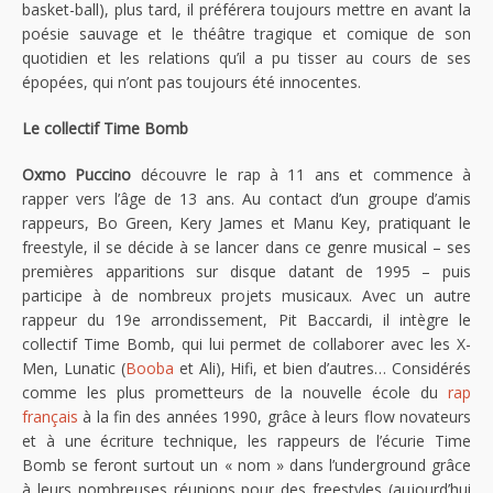
basket-ball), plus tard, il préférera toujours mettre en avant la
poésie sauvage et le théâtre tragique et comique de son
quotidien et les relations qu’il a pu tisser au cours de ses
épopées, qui n’ont pas toujours été innocentes.
Le collectif Time Bomb
Oxmo Puccino
découvre le rap à 11 ans et commence à
rapper vers l’âge de 13 ans. Au contact d’un groupe d’amis
rappeurs, Bo Green, Kery James et Manu Key, pratiquant le
freestyle, il se décide à se lancer dans ce genre musical – ses
premières apparitions sur disque datant de 1995 – puis
participe à de nombreux projets musicaux. Avec un autre
rappeur du 19e arrondissement, Pit Baccardi, il intègre le
collectif Time Bomb, qui lui permet de collaborer avec les X-
Men, Lunatic (
Booba
et Ali), Hifi, et bien d’autres… Considérés
comme les plus prometteurs de la nouvelle école du
rap
français
à la fin des années 1990, grâce à leurs flow novateurs
et à une écriture technique, les rappeurs de l’écurie Time
Bomb se feront surtout un « nom » dans l’underground grâce
à leurs nombreuses réunions pour des freestyles (aujourd’hui