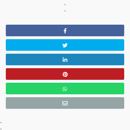
"
"
"
"