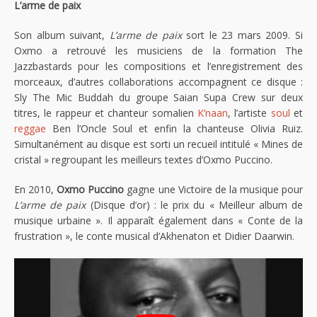
L’arme de paix
Son album suivant,
L’arme de paix
sort le 23 mars 2009. Si
Oxmo a retrouvé les musiciens de la formation The
Jazzbastards pour les compositions et l’enregistrement des
morceaux, d’autres collaborations accompagnent ce disque :
Sly The Mic Buddah du groupe Saian Supa Crew sur deux
titres, le rappeur et chanteur somalien
K’naan
, l’artiste
soul
et
reggae
Ben l’Oncle Soul et enfin la chanteuse Olivia Ruiz.
Simultanément au disque est sorti un recueil intitulé « Mines de
cristal » regroupant les meilleurs textes d’Oxmo Puccino.
En 2010,
Oxmo Puccino
gagne une Victoire de la musique pour
L’arme de paix
(Disque d’or) : le prix du « Meilleur album de
musique urbaine ». Il apparaît également dans « Conte de la
frustration », le conte musical d’Akhenaton et Didier Daarwin.