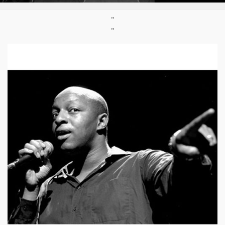
Né :
03/08/1974
"
"