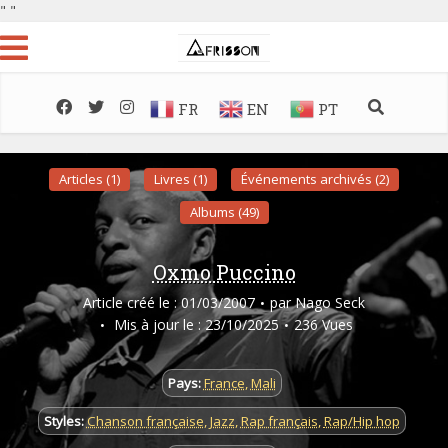
"
"
FR
EN
PT
Articles (1)
Livres (1)
Événements archivés (2)
Albums (49)
Oxmo Puccino
Article créé le : 01/03/2007
par
Nago Seck
Mis à jour le : 23/10/2025
236 Vues
Pays:
France
,
Mali
Styles:
Chanson française
,
Jazz
,
Rap français
,
Rap/Hip hop