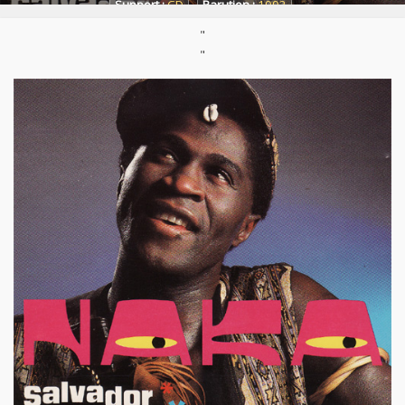
Support :
CD
Parution :
1992
"
"