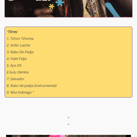
“
Titres:
1. Tchon Tchoma
2. Sofer Latche
3. Rabo De Padja
4. Fidel Fidjo
5. Eya Oh
6 Sulu Demba
7. Salvador
8. Rabo de padja (Instrumental)
9. Nha Indimigo ”
"
"