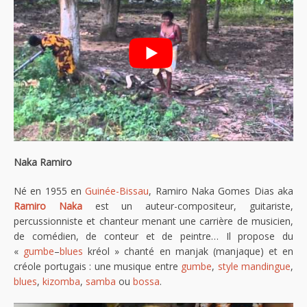
Naka Ramiro
Né en 1955 en
Guinée-Bissau
, Ramiro Naka Gomes Dias aka
Ramiro Naka
est un auteur-compositeur, guitariste,
percussionniste et chanteur menant une carrière de musicien,
de comédien, de conteur et de peintre… Il propose du
«
gumbe
–
blues
kréol » chanté en manjak (manjaque) et en
créole portugais : une musique entre
gumbe
,
style mandingue
,
blues
,
kizomba
,
samba
ou
bossa
.