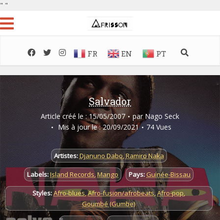
"
"
FR
EN
PT
Salvador
Article créé le : 15/05/2007
par
Nago Seck
Mis à jour le : 20/09/2021
74 Vues
Artistes:
Djanuno Dabo
,
Ramiro Naka
Labels:
Island Records
,
Mango
Pays:
Guinée-Bissau
Styles:
Afro-blues
,
Afro-fusion/afrobeats
,
Afro-pop
,
Goumbé (Gumbe)