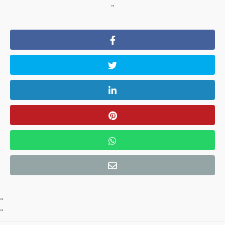
"
"
"