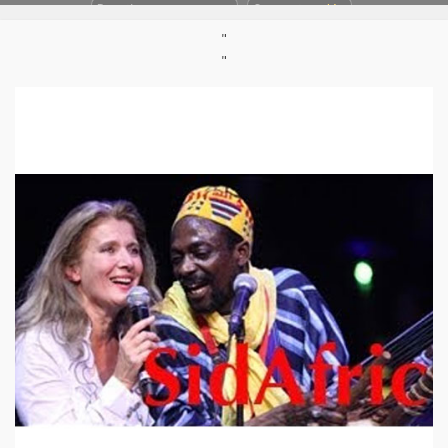
Parution :
26/03/2011
Support :
Vidéo
"
"