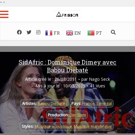
"
"
FR
EN
PT
SidAfric : Dominique Dimey avec
Babou Diébaté
Article créé le : 26/03/2011
par
Nago Seck
Mis à jour le : 10/03/2025
41 Vues
Artistes:
Babou Diébaté
Pays:
France
,
Sénégal
Production:
Dim Dom
Styles:
Musique acoustique
,
Musique mandingue