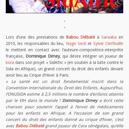
"
"
Lors d’une des prestations de
Babou Diébaté
à
Saraaba
en
2010, les responsables du lieu,
Nago Seck
et
Sylvie Clerfeuille
le mettent en contact avec l’auteure-compositrice-interprète
française,
Dominique Dimey
, qui désire intégrer un joueur de
kora
dans son projet « SidAfric » (en soutien à la lutte contre le
Sida en Afrique), un grand concert du droit des enfants devant
avoir lieu au Cirque d’Hiver à Paris.
« La santé est un droit fondamental inscrit dans la
Convention Internationale du Droit des Enfants. Aujourd’hui,
l’ONUSIDA estime à 2,5 millions le nombre d’enfants atteints
par le VIH dans le monde !
Dominique Dimey
a écrit cette
chanson pour soutenir l’appel à l’envoi de médicaments
pour les enfants en Afrique. A l’occasion de son grand
concert du droit des enfants donné au cirque d’hiver, c’est
avec
Babou Diébaté
grand joueur de Cora sénégalais, qu’elle