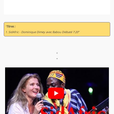
“
Titres :
1. SidAfric - Dominique Dimey avec Babou Diébaté 7:20”
"
"