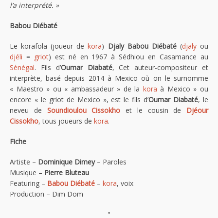
l’a interprété. »
Babou Diébaté
Le korafola (joueur de
kora
)
Djaly Babou Diébaté
(
djaly
ou
djéli
=
griot
) est né en 1967 à Sédhiou en Casamance au
Sénégal
. Fils d’
Oumar Diabaté
, Cet auteur-compositeur et
interprète, basé depuis 2014 à Mexico où on le surnomme
« Maestro » ou « ambassadeur » de la
kora
à Mexico » ou
encore « le griot de Mexico », est le fils d’
Oumar Diabaté
, le
neveu de
Soundioulou Cissokho
et le cousin de
Djéour
Cissokho
, tous joueurs de
kora
.
Fiche
Artiste –
Dominique Dimey
– Paroles
Musique –
Pierre Bluteau
Featuring –
Babou Diébaté
–
kora
, voix
Production – Dim Dom
"