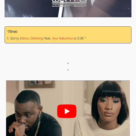
“
Titres:
1. Sorry (
Abou Debeing
feat.
Aya Nakamura
) 3:36 ”
"
"