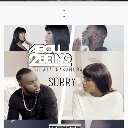
Support :
Single
Parution :
06/01/2016
"
"