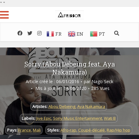
"
"
FR
EN
PT
Sorry (Abou Debeing feat. Aya
Nakamura)
Article créé le : 06/01/2016
par
Nago Seck
Mis à jour le : 14/06/2020
285 Vues
Artistes:
Abou Debeing
,
Aya Nakamura
Labels:
Jive Epic
,
Sony Music Entertainment
,
Wati B
Pays:
France
,
Mali
Styles:
Afro-rap
,
Coupé-décalé
,
Rap/Hip hop