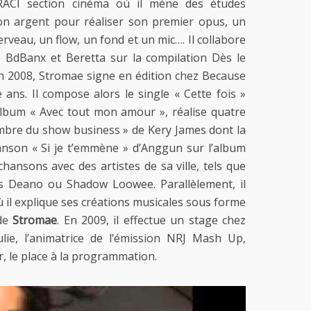
l’INRACI section cinéma où il mène des études
 son argent pour réaliser son premier opus, un
erveau, un flow, un fond et un mic…. Il collabore
 BdBanx et Beretta sur la compilation Dès le
n 2008, Stromae signe en édition chez Because
 ans. Il compose alors le single « Cette fois »
album « Avec tout mon amour », réalise quatre
ombre du show business » de Kery James dont la
anson « Si je t’emmène » d’Anggun sur l’album
 chansons avec des artistes de sa ville, tels que
s Deano ou Shadow Loowee. Parallèlement, il
ù il explique ses créations musicales sous forme
 de
Stromae
. En 2009, il effectue un stage chez
lie, l’animatrice de l’émission NRJ Mash Up,
, le place à la programmation.