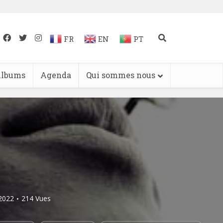
FR
EN
PT
lbums
Agenda
Qui sommes nous
/2022
214 Vues