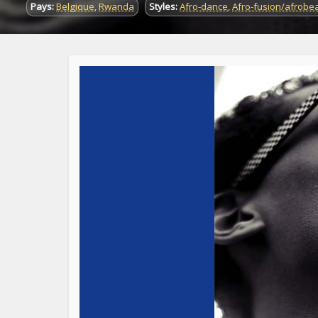
Pays:
Belgique
,
Rwanda
Styles:
Afro-dance
,
Afro-fusion/afrobe