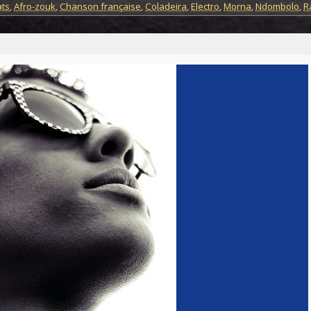
ats
,
Afro-zouk
,
Chanson française
,
Coladeira
,
Electro
,
Morna
,
Ndombolo
,
R