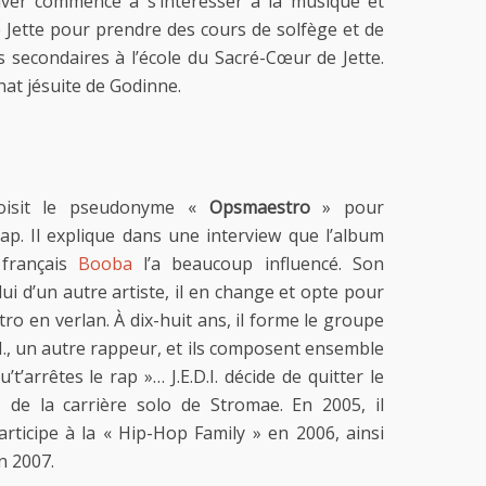
aver commence à s’intéresser à la musique et
de Jette pour prendre des cours de solfège et de
s secondaires à l’école du Sacré-Cœur de Jette.
rnat jésuite de Godinne.
oisit le pseudonyme «
Opsmaestro
» pour
. Il explique dans une interview que l’album
français
Booba
l’a beaucoup influencé. Son
ui d’un autre artiste, il en change et opte pour
o en verlan. À dix-huit ans, il forme le groupe
I., un autre rappeur, et ils composent ensemble
’t’arrêtes le rap »… J.E.D.I. décide de quitter le
 de la carrière solo de Stromae. En 2005, il
articipe à la « Hip-Hop Family » en 2006, ainsi
n 2007.