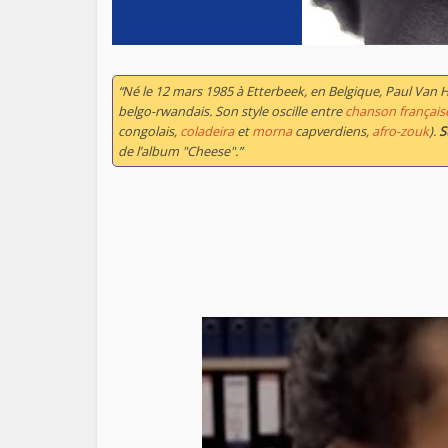
“Né le 12 mars 1985 à Etterbeek, en Belgique, Paul Van 
belgo-rwandais. Son style oscille entre
chanson français
congolais,
coladeira
et
morna
capverdiens,
afro-zouk
).
S
de l’album "Cheese".”