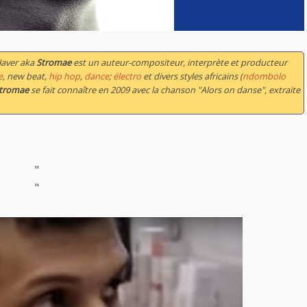
Haver aka
Stromae
est un auteur-compositeur, interprète et producteur
e
, new beat,
hip hop
,
dance
;
électro
et divers styles africains (
ndombolo
tromae
se fait connaître en 2009 avec la chanson "Alors on danse", extraite
"
"