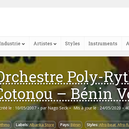
Industrie
Artistes
Styles
Instruments
A
 Orchestre Poly-R
Cotonou – Bénin Vo
 créé le : 10/05/2007
par
Nago Seck
Mis à jour le : 24/05/2020
4
ythmo
Labels:
Albarika Store
Pays:
Bénin
Styles:
Afro-beat
,
Afro-f