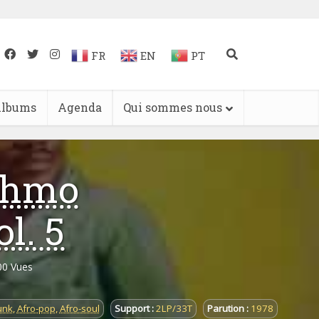
FR
EN
PT
lbums
Agenda
Qui sommes nous
ythmo
l. 5
00 Vues
unk
,
Afro-pop
,
Afro-soul
Support :
2LP/33T
Parution :
1978