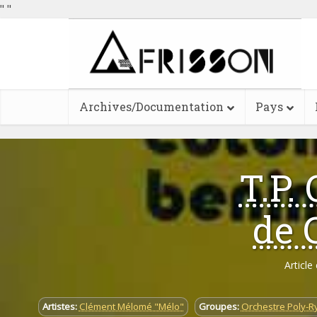
"
"
Archives/Documentation
Pays
T.P.
de 
Article
Artistes:
Clément Mélomé "Mélo"
Groupes:
Orchestre Poly-R