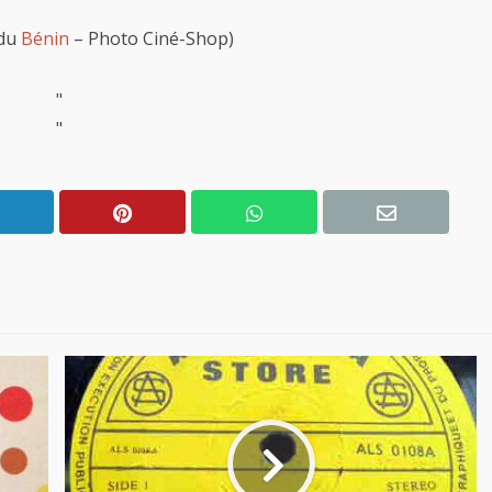
 du
Bénin
– Photo Ciné-Shop)
"
"