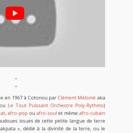
"
"
e en 1967 à Cotonou par
Clément Mélomé
aka
ou
Le Tout Puissant Orchestre Poly-Rythmo
)
eat
,
afro-pop
ou
afro-soul
et même
afro-cubain
audoues issues de cette petite langue de terre
kpata », dédié à la divinité de la terre, ou le