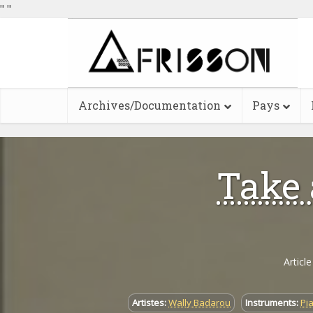
"
"
Archives/Documentation
Pays
Take 
Articl
Artistes:
Wally Badarou
Instruments:
Pi