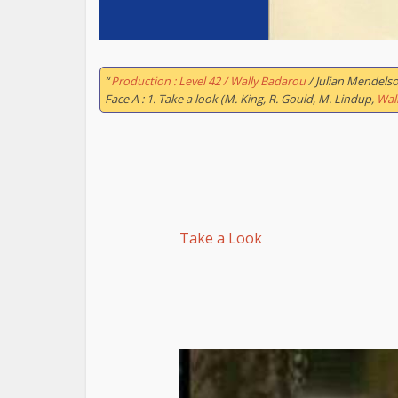
“
Production : Level 42 / Wally Badarou
/ Julian Mendel
Face A : 1. Take a look (M. King, R. Gould, M. Lindup,
Wal
Take a Look