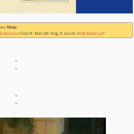
sohn
Titres:
ly Badarou
) Face B : Man (M. King, R. Gould,
Wally Badarou
)”
"
"
"
"