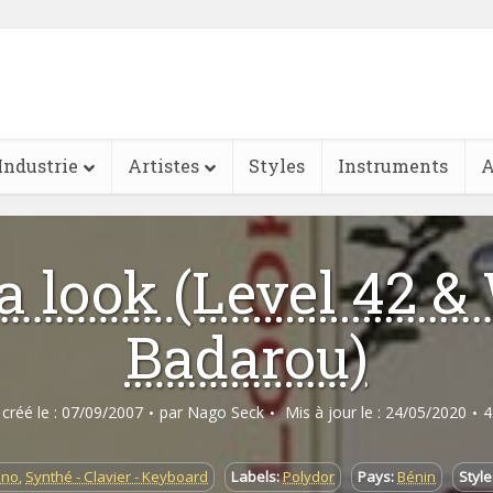
Industrie
Artistes
Styles
Instruments
A
a look (Level 42 &
Badarou)
e créé le : 07/09/2007
par
Nago Seck
Mis à jour le : 24/05/2020
4
ano
,
Synthé - Clavier - Keyboard
Labels:
Polydor
Pays:
Bénin
Style