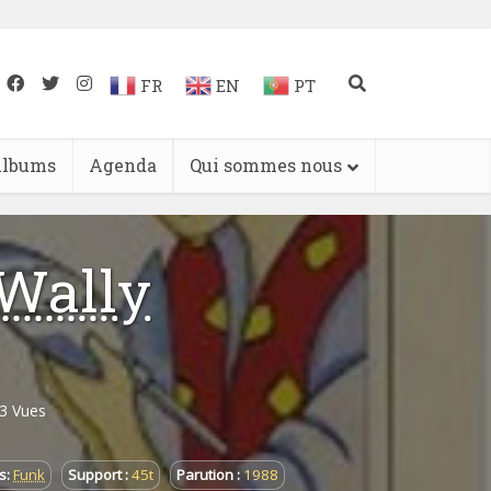
FR
EN
PT
lbums
Agenda
Qui sommes nous
 Wally
3 Vues
s:
Funk
Support :
45t
Parution :
1988