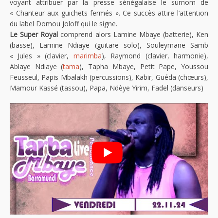
voyant attribuer par la presse sénégalaise le surnom de
« Chanteur aux guichets fermés ». Ce succès attire l’attention
du label Domou Joloff qui le signe.
Le Super Royal
comprend alors Lamine Mbaye (batterie), Ken
(basse), Lamine Ndiaye (guitare solo), Souleymane Samb
« Jules » (clavier,
marimba
), Raymond (clavier, harmonie),
Ablaye Ndiaye (
tama
), Tapha Mbaye, Petit Pape, Youssou
Feusseul, Papis Mbalakh (percussions), Kabir, Guéda (chœurs),
Mamour Kassé (tassou), Papa, Ndèye Yirim, Fadel (danseurs)