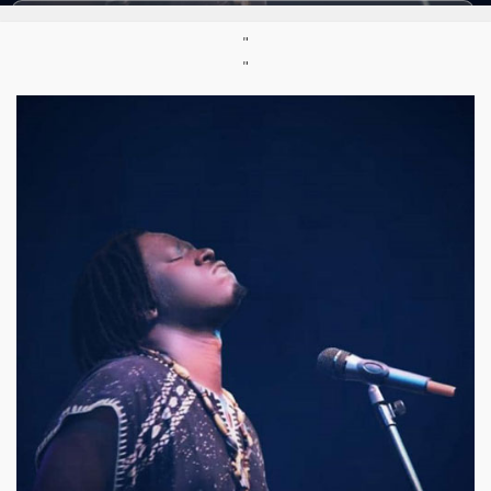
Styles:
Afro-folk
,
Mbalax
,
Musique acoustique
,
World / Musique du monde
"
"
Né :
8/14/1993
Mail :
khadimtarbambaye@gmail.com