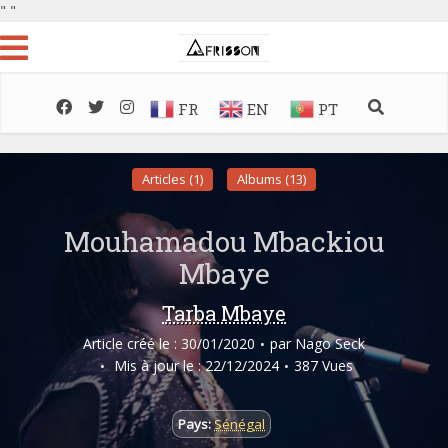
"
"
FR
EN
PT
Articles (1)
Albums (13)
Mouhamadou Mbackiou
Mbaye
Tarba Mbaye
Article créé le : 30/01/2020
par
Nago Seck
Mis à jour le : 22/12/2024
387 Vues
Pays:
Sénégal