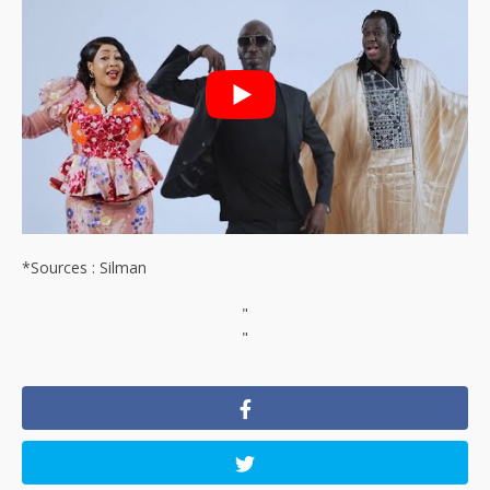
*Sources : Silman
"
"