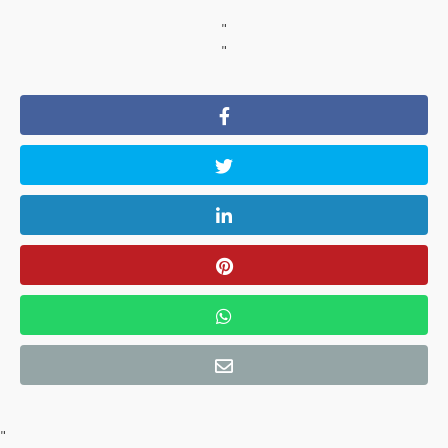
"
"
"