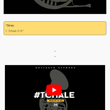
“
Titres:
1. Tchale 3:15 ”
"
"