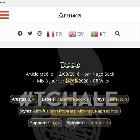
"
"
FR
EN
PT
Tchale
Article créé le : 12/08/2016
par
Nago Seck
Mis à jour le : 24/05/2020
85 Vues
Artistes:
Al-K
Labels:
Dallarco Recordz
Pays:
Cameroun
Styles:
Afro-fusion/afrobeats
,
Afro-rap
,
Rap/Hip hop
Support :
Single
Parution :
12/08/2016