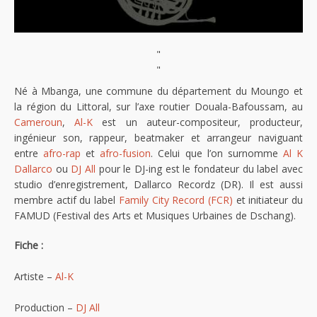
"
"
Né à Mbanga, une commune du département du Moungo et
la région du Littoral, sur l’axe routier Douala-Bafoussam, au
Cameroun
,
Al-K
est un auteur-compositeur, producteur,
ingénieur son, rappeur, beatmaker et arrangeur naviguant
entre
afro-rap
et
afro-fusion
. Celui que l’on surnomme
Al K
Dallarco
ou
DJ All
pour le DJ-ing est le fondateur du label avec
studio d’enregistrement, Dallarco Recordz (DR). Il est aussi
membre actif du label
Family City Record (FCR)
et initiateur du
FAMUD (Festival des Arts et Musiques Urbaines de Dschang).
Fiche :
Artiste –
Al-K
Production –
DJ All