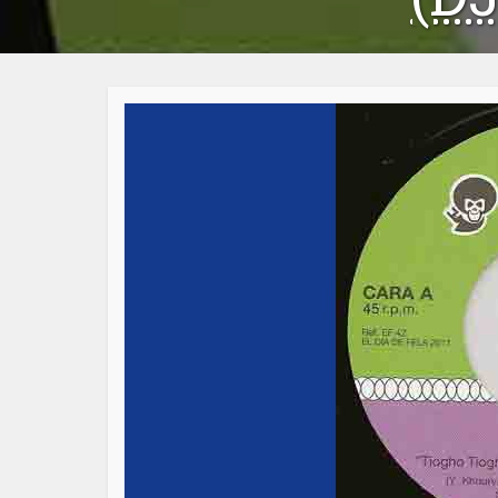
Articl
Groupes:
Fanga
Labels:
Enlace Funk