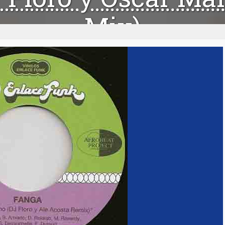
Mix)
e créé le : 09/03/2011
par
Nago Seck
Mis à jour le : 24/05/2020
2
Medias:
Enlace Funk
Pays:
Espagne
,
France
Styles:
Afro-beat
,
Afro