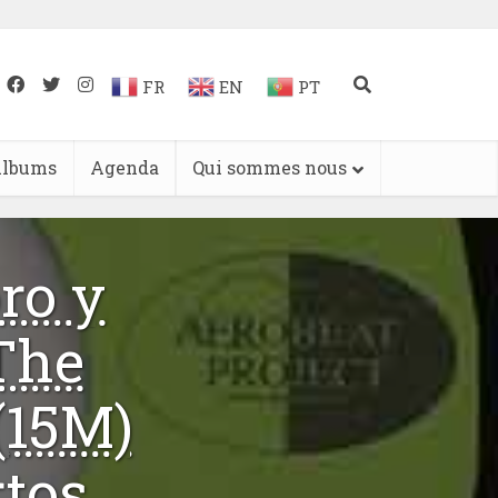
FR
EN
PT
lbums
Agenda
Qui sommes nous
ro y
The
 (15M)
rtos