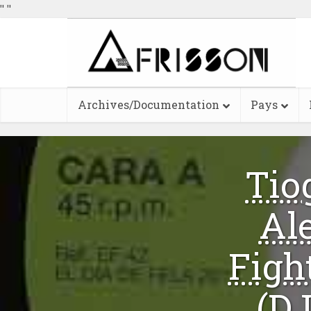
"
"
Archives/Documentation
Pays
Tio
Al
Fight
(DJ