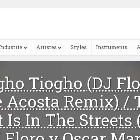
Industrie
Artistes
Styles
Instruments
A
gho Tiogho (DJ Flo
e Acosta Remix) / 
 Is In The Streets
 Floro y Oscar Ma