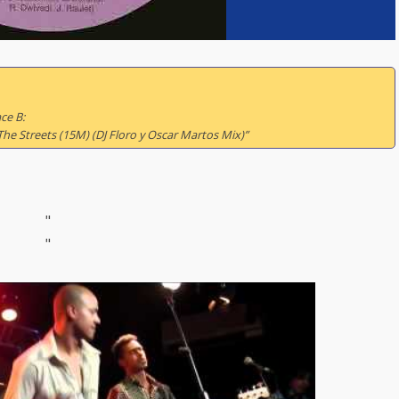
ce B:
 The Streets (15M) (DJ Floro y Oscar Martos Mix)”
"
"