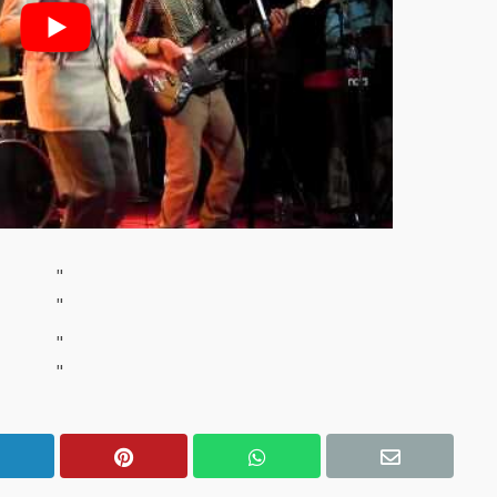
"
"
"
"