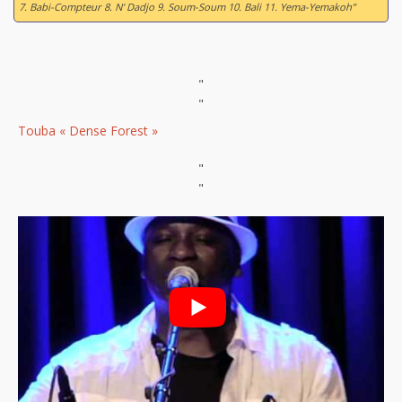
7. Babi-Compteur 8. N' Dadjo 9. Soum-Soum 10. Bali 11. Yema-Yemakoh”
"
"
Touba « Dense Forest »
"
"