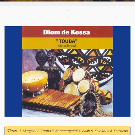
"
"
“
Titres
: 1. Mangahi 2. Touba 3. Kotemongnini 4. Allah 5. Kainkoua 6. Fatchemi