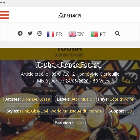
"
"
FR
EN
PT
Touba « Dense Forest »
Article créé le : 09/01/2012
par
Sylvie Clerfeuille
Mis à jour le : 24/05/2020
59 Vues
Artistes:
Diom De Kossa
Labels:
Atoll Music
Pays:
Côte d'Ivoire
Styles:
Funk
,
Gbé-Gbé
,
World / Musique du monde
Support :
CD
Parution :
1999