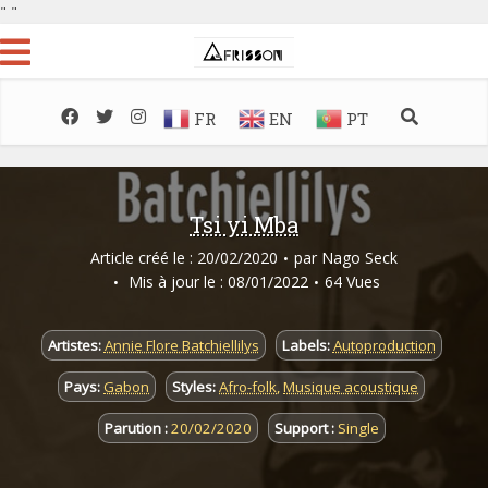
"
"
FR
EN
PT
Tsi yi Mba
Article créé le : 20/02/2020
par
Nago Seck
Mis à jour le : 08/01/2022
64 Vues
Artistes:
Annie Flore Batchiellilys
Labels:
Autoproduction
Pays:
Gabon
Styles:
Afro-folk
,
Musique acoustique
Parution :
20/02/2020
Support :
Single