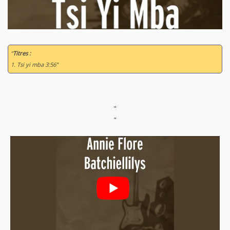
“
Titres :
1. Tsi yi mba 3:56”
"
"