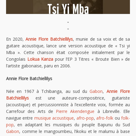
"
"
En 2020,
Annie Flore Batchiellilys
, munie de sa voix et de sa
guitare acoustique, lance une version acoustique de « Tsi yi
Mba ». Cette chanson était composée initialement par le
Congolais
Lokua Kanza
pour l’EP 3 Titres « Broute Bien » de
l’artiste gabonaise, paru en 2006.
Annie Flore Batchiellilys
Née en 1967 à Tchibanga, au sud du
Gabon
,
Annie Flore
Batchiellilys
est une auteure-compositrice, guitariste
(acoustique) et percussionniste à l’excellente voix, formée au
Carrefour des Arts de
Pierre Akendengue
à Libreville. Elle
navigue entre
musique acoustique
,
afro-pop
,
afro-folk
ou
folk-
pop
, en adaptant les musiques du peuple Bapunu du Sud
Gabon
, comme le mangoumbeu, l’ikoku et le malumu à base