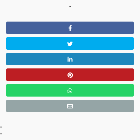
"
"
"
"