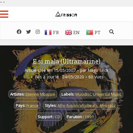
"
"
FR
EN
PT
E si mala (Ultramarine)
Article créé le : 15/05/2007
par
Nago Seck
Mis à jour le : 24/05/2020
60 Vues
Artistes:
Etienne Mbappé
Labels:
Musidisc
,
Universal Music
Pays:
France
Styles:
Afro-fusion/afrobeats
,
Afro-jazz
Support :
CD
Parution :
1991