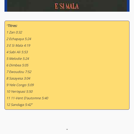
“
Titres:
1 Zan 0:32
2 Echapaya 5:24
3 E Si Mala 4:19
4 Sabi Ali 5:53
5 Melodie 5:24
6 Dimbea 5:05
7 Ewoudou 7:52
8 Sasayesa 3:04
9 Yele Congo 5:09
10 Yen'epasi 5:50
11 11-Vent D'automne 5:40
12 Sandaga 5:42”
"