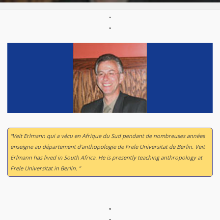
"
"
“Veit Erlmann qui a vécu en Afrique du Sud pendant de nombreuses années
enseigne au département d'anthopologie de Frele Universitat de Berlin. Veit
Erlmann has lived in South Africa. He is presently teaching anthropology at
Frele Universitat in Berlin. ”
"