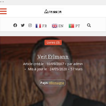
"
"
FR
EN
PT
Livres (3)
Veit Erlmann
Article créé le : 10/05/2007
par
admin
Mis à jour le : 24/05/2020
57 Vues
Pays:
Allemagne