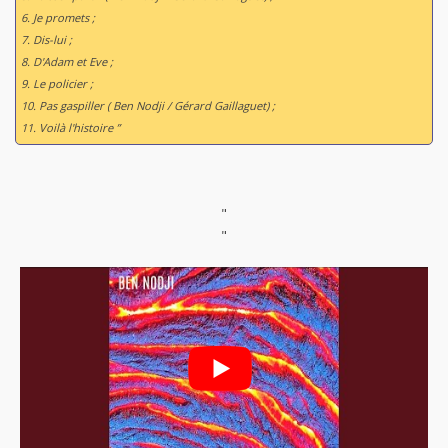
6. Je promets ;
7. Dis-lui ;
8. D'Adam et Eve ;
9. Le policier ;
10. Pas gaspiller ( Ben Nodji / Gérard Gaillaguet) ;
11. Voilà l'histoire ”
"
"