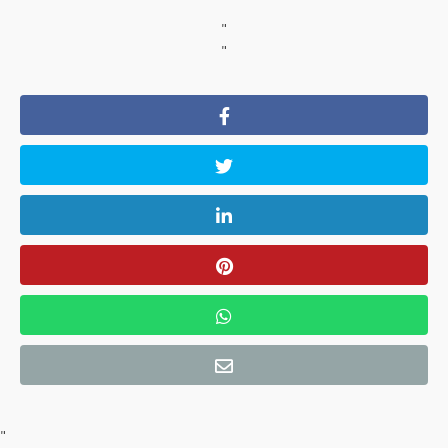
"
"
"