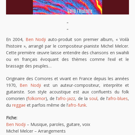
"
"
En 2004,
Ben Nodji
auto-produit son premier album, « Voilà
l’histoire », arrangé par le compositeur-pianiste Michel Melcer.
Cette première œuvre laisse entendre des chansons en swahili
ou en français évoquant des thèmes comme l’exil et le
brassage des peuples…
Originaire des Comores et vivant en France depuis les années
1970,
Ben Nodji
est un auteur-compositeur, interprète et
guitariste. Son style acoustique est aux confluents du folk
comorien (
folkomor
), de l’
afro-jazz
, de la
soul
, de l’
afro-blues
,
du
reggae
et parfois même de l’
afro-funk
.
Fiche:
Ben Nodji
– Musique, paroles, guitare, voix
Michel Melcer – Arrangements