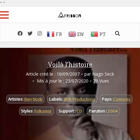
"
"
FR
EN
PT
Voilà l’histoire
Article créé le : 10/09/2007
par
Nago Seck
Mis à jour le : 23/07/2020
79 Vues
Artistes:
Ben Nodji
Labels:
BNR Productions
Pays:
Comores
Styles:
Folkomor
Support :
CD
Parution :
2004