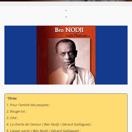
"
"
“
Titres:
1. Pour l'amitié des peuples ;
2. Bouge-toi ;
3. Ohé ;
4. La charte de l'amour ( Ben Nodji / Gérard Gaillaguet) ;
5. Laisser partir ( Ben Nodji / Gérard Gaillaguet) ;