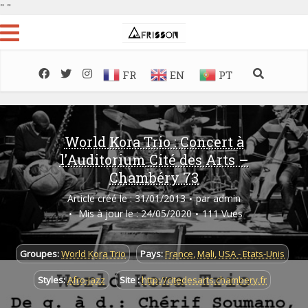
"
"
FR
EN
PT
World Kora Trio : Concert à
l’Auditorium Cité des Arts –
Chambéry 73
Article créé le : 31/01/2013
par
admin
Mis à jour le : 24/05/2020
111 Vues
Groupes:
World Kora Trio
Pays:
France
,
Mali
,
USA - Etats-Unis
Styles:
Afro-jazz
Site :
http://citedesarts.chambery.fr