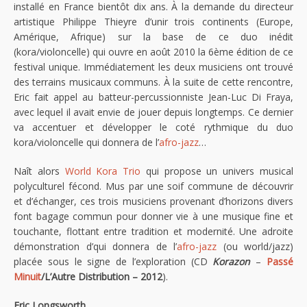
installé en France bientôt dix ans. À la demande du directeur
artistique Philippe Thieyre d’unir trois continents (Europe,
Amérique, Afrique) sur la base de ce duo inédit
(kora/violoncelle) qui ouvre en août 2010 la 6ème édition de ce
festival unique. Immédiatement les deux musiciens ont trouvé
des terrains musicaux communs. À la suite de cette rencontre,
Eric fait appel au batteur-percussionniste Jean-Luc Di Fraya,
avec lequel il avait envie de jouer depuis longtemps. Ce dernier
va accentuer et développer le coté rythmique du duo
kora/violoncelle qui donnera de l’
afro-jazz
…
Naît alors
World Kora Trio
qui propose un univers musical
polyculturel fécond. Mus par une soif commune de découvrir
et d’échanger, ces trois musiciens provenant d’horizons divers
font bagage commun pour donner vie à une musique fine et
touchante, flottant entre tradition et modernité. Une adroite
démonstration d’qui donnera de l’
afro-jazz
(ou world/jazz)
placée sous le signe de l’exploration (CD
Korazon
–
Passé
Minuit
/L’Autre Distribution – 2012
).
Eric Longsworth