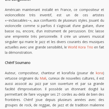
Américain maintenant installé en France, ce compositeur et
violoncelliste très inventif, est un de ces artistes
«~inclassables~», aux confluents de plusieurs styles. Jouant du
violoncelle comme si parfois il s’agissait d’une guitare, d’une
basse ou, encore, d’un instrument de percussion. Eric laisse
une empreinte très personnelle. Il crée un univers musical
singulier qui marie le jazz et les divers courants des musiques
actuelles avec une grande sensibilité, le
World Kora Trio
en fait
la démonstration.
Chérif Soumano
Auteur, compositeur, chanteur et korafola (joueur de
kora
)
virtuose originaire du
Mali
, curieux de nouvelles cultures, il est
aussi associé au jazz par son ouverture et par sa grande
facilité d’improvisation. Il possède un étonnant doigté lui
permettant de faire voyager ses 21 cordes au-delà de bien des
frontières. Chérif joue depuis plusieurs années avec des
groupes de rock, de reggae, de jazz et de tradition malienne