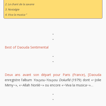
2. Le chant de la savane
3. Nostalgie
4. Viva la musica ”
"
"
Best of Daouda Sentimental
"
"
Deux ans avant son départ pour Paris (France), [Daouda
enregistre l’album
Youyou-Youyou Dokaflé
(1979) dont «~Jolie
Mimy~», «~Allah Nonlé~» ou encore «~Viva la musica~»…
"
"