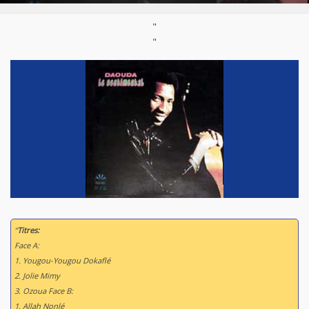
"
"
“
Titres:
Face A:
1. Yougou-Yougou Dokaflé
2. Jolie Mimy
3. Ozoua Face B:
1. Allah Nonlé