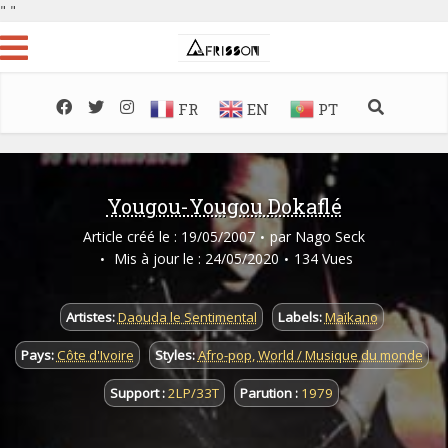
"
"
FR
EN
PT
Yougou-Yougou Dokaflé
Article créé le : 19/05/2007
par
Nago Seck
Mis à jour le : 24/05/2020
134 Vues
Artistes:
Daouda le Sentimental
Labels:
Maïkano
Pays:
Côte d'Ivoire
Styles:
Afro-pop
,
World / Musique du monde
Support :
2LP/33T
Parution :
1979