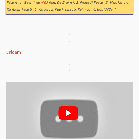
Face A : 1. Wakh free (
PBS
feat. Da Brains) ; 2. Peace N Peace ; 3. Melokan ; 4.
Kantiolis Face B : 1. Yat Fu ; 2. Pee Froiss ; 3. Xelmi Jo ; 4. Boul N’Baï ”
"
"
Salaam
"
"