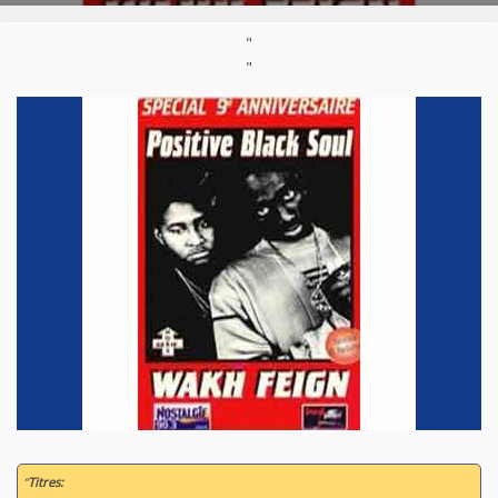
Parution :
1996
"
"
“
Titres: