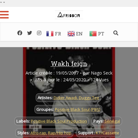
"
"
FR
EN
PT
Wakh feign
Article créé le : 19/05/2007
par
Nago Seck
Mis à jour le : 24/05/2020
124 Vues
Artistes:
Didier Awadi
,
Duggy Tee
Groupes:
Positive Black Soul (PBS)
Labels:
Positive Black Soul Production
Pays:
Sénégal
Styles:
Afro-rap
,
Rap/Hip hop
Support :
K7/Cassette