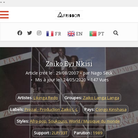
"
"
FR
EN
PT
Zaïko Eyi Nkisi
Article créé le : 29/08/2007
par
Nago Seck
Mis à jour le : 24/05/2020
147 Vues
Artistes:
Likinga Redo
Groupes:
Zaïko Langa Langa
Labels:
Prozal - Production Zaïko L-L
Pays:
Congo Kinshasa
Styles:
Afro-pop
,
Soukouss
,
World / Musique du monde
Support :
2LP/33T
Parution :
1989