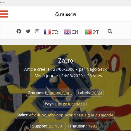
"
"
FR
EN
PT
Zaïro
Article créé le : 27/06/2006
par
Nago Seck
Mis à jour le : 24/05/2020
26 Vues
Groupes:
Bobongo Stars
Labels:
RCAM
Pays:
Congo Kinshasa
Styles:
Afro-funk
,
Afro-pop
,
World / Musique du monde
Support :
2LP/33T
Parution :
1983