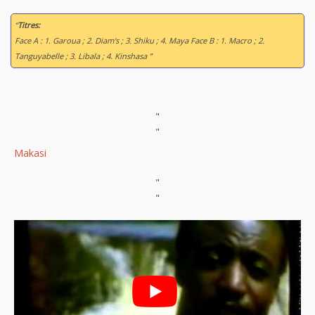
“
Titres:
Face A : 1. Garoua ; 2. Diam's ; 3. Shiku ; 4. Maya Face B : 1. Macro ; 2.
Tanguyabelle ; 3. Libala ; 4. Kinshasa ”
"
"
Makasi
"
"