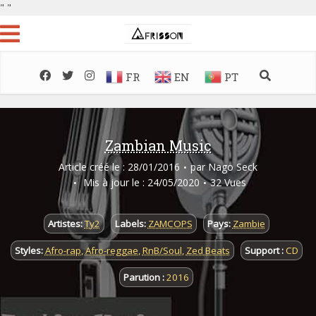
"
"
FR
EN
PT
Zambian Music
Article créé le : 28/01/2016
par
Nago Seck
Mis à jour le : 24/05/2020
32 Vues
Artistes:
Ty2
Labels:
ZAMCOPS
Pays:
Zambie
Styles:
Afro-rap
,
Afro-reggae
,
RnB/Soul
,
Zed Beats
Support :
CD
Parution :
2016