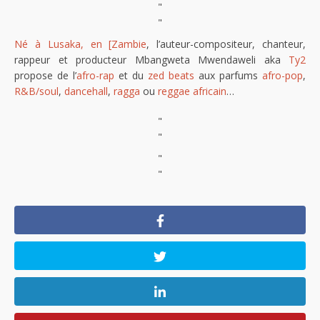
"
"
Né à Lusaka, en [Zambie
, l’auteur-compositeur, chanteur,
rappeur et producteur Mbangweta Mwendaweli aka
Ty2
propose de l’
afro-rap
et du
zed beats
aux parfums
afro-pop
,
R&B/soul
,
dancehall
,
ragga
ou
reggae africain
…
"
"
"
"