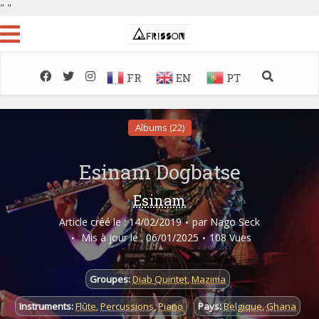
"
"
FR
EN
PT
Albums (22)
Esinam Dogbatse
Esinam
Article créé le : 14/02/2019
par
Nago Seck
Mis à jour le : 06/01/2025
108 Vues
Groupes:
Diab Quintet
,
Mazima
Instruments:
Flûte
,
Percussions
,
Piano
Pays:
Belgique
,
Ghana