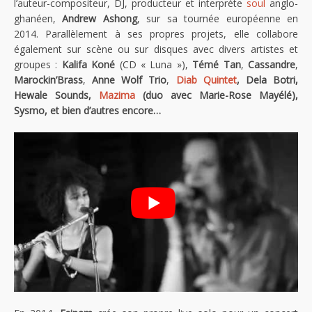
l’auteur-compositeur, DJ, producteur et interprète
soul
anglo-
ghanéen,
Andrew Ashong
, sur sa tournée européenne en
2014. Parallèlement à ses propres projets, elle collabore
également sur scène ou sur disques avec divers artistes et
groupes :
Kalifa Koné
(CD « Luna »),
Témé Tan
,
Cassandre
,
Marockin’Brass
,
Anne Wolf Trio
,
Diab Quintet
,
Dela Botri
,
Hewale Sounds
,
Mazima
(duo avec
Marie-Rose Mayélé
),
Sysmo
, et bien d’autres encore…