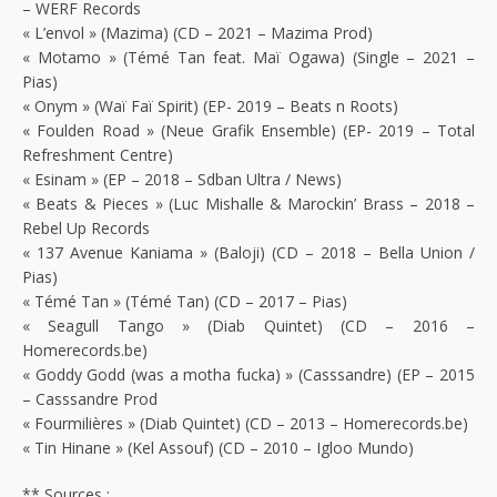
– WERF Records
« L’envol » (Mazima) (CD – 2021 – Mazima Prod)
« Motamo » (Témé Tan feat. Maï Ogawa) (Single – 2021 –
Pias)
« Onym » (Waï Faï Spirit) (EP- 2019 – Beats n Roots)
« Foulden Road » (Neue Grafik Ensemble) (EP- 2019 – Total
Refreshment Centre)
« Esinam » (EP – 2018 – Sdban Ultra / News)
« Beats & Pieces » (Luc Mishalle & Marockin’ Brass – 2018 –
Rebel Up Records
« 137 Avenue Kaniama » (Baloji) (CD – 2018 – Bella Union /
Pias)
« Témé Tan » (Témé Tan) (CD – 2017 – Pias)
« Seagull Tango » (Diab Quintet) (CD – 2016 –
Homerecords.be)
« Goddy Godd (was a motha fucka) » (Casssandre) (EP – 2015
– Casssandre Prod
« Fourmilières » (Diab Quintet) (CD – 2013 – Homerecords.be)
« Tin Hinane » (Kel Assouf) (CD – 2010 – Igloo Mundo)
** Sources :