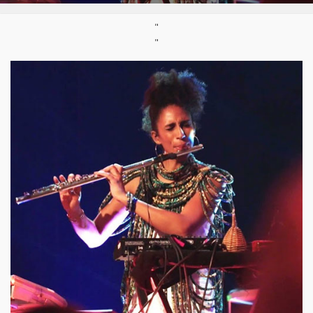
Styles:
Afro-électro
,
Afro-jazz
,
Afro-pop
,
Jazz-fusion
,
World Jazz
"
Site :
https://www.esinamdogbatse.com/
"