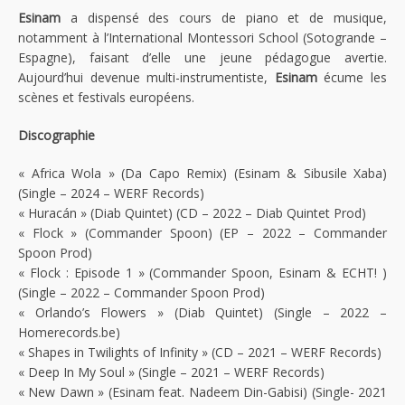
Esinam
a dispensé des cours de piano et de musique,
notamment à l’International Montessori School (Sotogrande –
Espagne), faisant d’elle une jeune pédagogue avertie.
Aujourd’hui devenue multi-instrumentiste,
Esinam
écume les
scènes et festivals européens.
Discographie
« Africa Wola » (Da Capo Remix) (Esinam & Sibusile Xaba)
(Single – 2024 – WERF Records)
« Hurac​án »​ (Diab Quintet) (CD – 2022 – Diab Quintet Prod)
« Flock » (Commander Spoon) (EP – 2022 – Commander
Spoon Prod)
« Flock : Episode 1 » (Commander Spoon, Esinam & ECHT! )
(Single – 2022 – Commander Spoon Prod)
« Orlando’s Flowers » (Diab Quintet) (Single – 2022 –
Homerecords.be)
« Shapes in Twilights of Infinity » (CD – 2021 – WERF Records)
« Deep In My Soul » (Single – 2021 – WERF Records)
« New Dawn » (Esinam feat. Nadeem Din-Gabisi) (Single- 2021