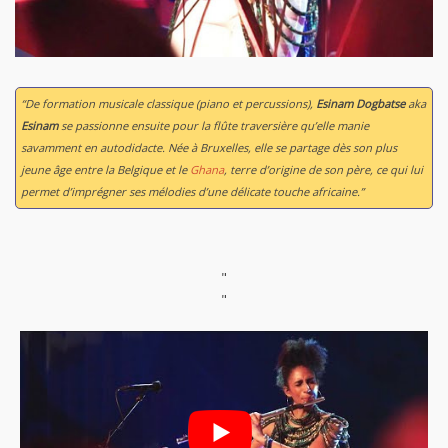
“De formation musicale classique (piano et percussions),
Esinam Dogbatse
aka
Esinam
se passionne ensuite pour la flûte traversière qu’elle manie
savamment en autodidacte. Née à Bruxelles, elle se partage dès son plus
jeune âge entre la Belgique et le
Ghana
, terre d’origine de son père, ce qui lui
permet d’imprégner ses mélodies d’une délicate touche africaine.”
"
"