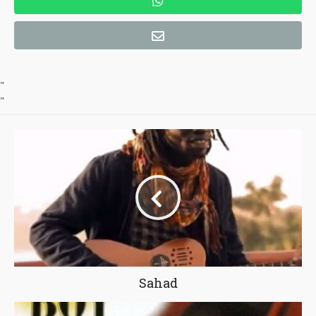
"
"
Sahad