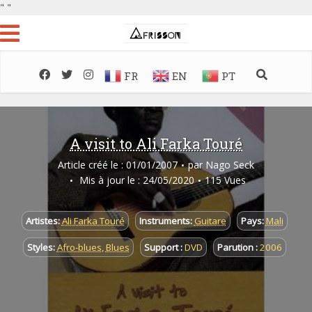
"
"
FR
EN
PT
A visit to Ali Farka Touré
Article créé le : 01/01/2007
par
Nago Seck
Mis à jour le : 24/05/2020
115 Vues
Artistes:
Ali Farka Touré
Instruments:
Guitare
Pays:
Mali
Styles:
Afro-blues
,
Blues
Support :
DVD
Parution :
2006