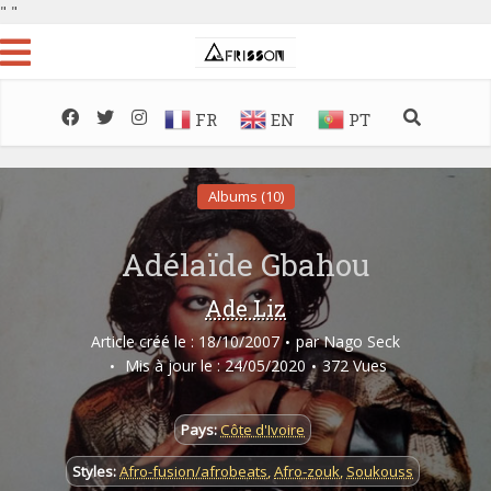
"
"
FR
EN
PT
Albums (10)
Adélaïde Gbahou
Ade Liz
Article créé le : 18/10/2007
par
Nago Seck
Mis à jour le : 24/05/2020
372 Vues
Pays:
Côte d'Ivoire
Styles:
Afro-fusion/afrobeats
,
Afro-zouk
,
Soukouss