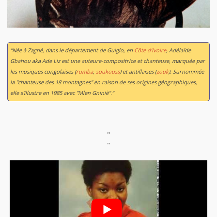
“Née à Zagné, dans le département de Guiglo, en
Côte d’Ivoire
, Adélaïde
Gbahou aka Ade Liz est une auteure-compositrice et chanteuse, marquée par
les musiques congolaises (
rumba
,
soukouss
) et antillaises (
zouk
). Surnommée
la "chanteuse des 18 montagnes" en raison de ses origines géographiques,
elle s'illustre en 1985 avec "Mlen Gniniè".”
"
"