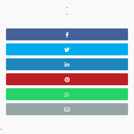
"
"
"