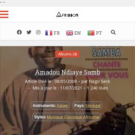
"
"
FR
EN
PT
Albums (4)
Amadou Ndiaye Samb
Article créé le : 08/05/2008
par
Nago Seck
Mis à jour le : 11/07/2021
1 240 Vues
Instruments:
Xalam
Pays:
Sénégal
Styles:
Musique Classique Africaine