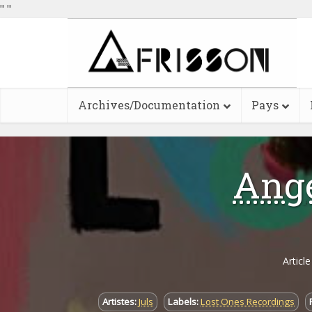
"
"
Archives/Documentation
Pays
Ange
Articl
Artistes:
Juls
Labels:
Lost Ones Recordings