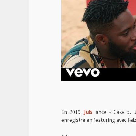
En 2019,
Juls
lance « Cake », u
enregistré en featuring avec
Fal