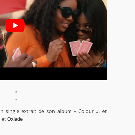
"
"
n single extrait de son album « Colour », et
z
et
Oxlade
.