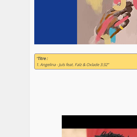
“
Titre :
1. Angelina - Juls feat. Falz & Oxlade 3:32”