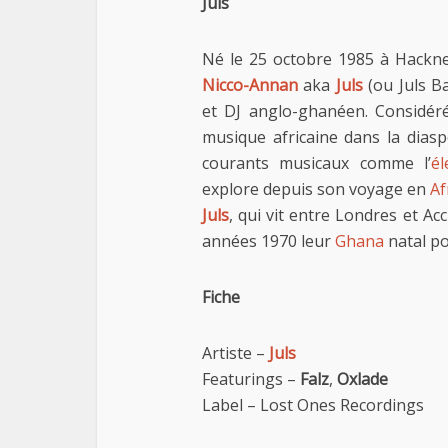
Juls
Né le 25 octobre 1985 à Hackne
Nicco-Annan
aka
Juls
(ou Juls B
et DJ anglo-ghanéen. Considér
musique africaine dans la dia
courants musicaux comme l’
él
explore depuis son voyage en
Af
Juls
, qui vit entre Londres et Acc
années 1970 leur
Ghana
natal po
Fiche
Artiste –
Juls
Featurings –
Falz
,
Oxlade
Label – Lost Ones Recordings