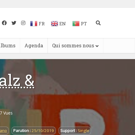
FR
EN
PT
lbums
Agenda
Qui sommes nous
alz &
7 Vues
ano
Parution :
25/10/2019
Support :
Single