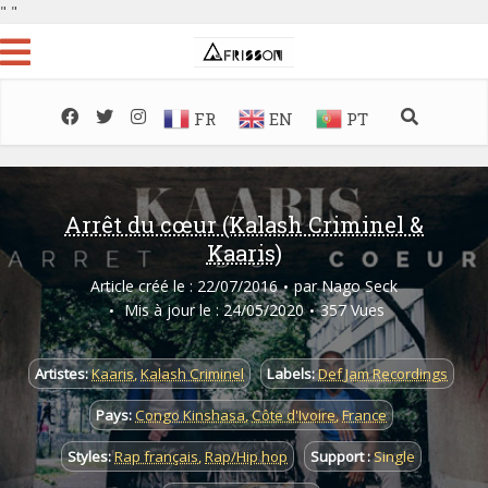
"
"
FR
EN
PT
Arrêt du cœur (Kalash Criminel &
Kaaris)
Article créé le : 22/07/2016
par
Nago Seck
Mis à jour le : 24/05/2020
357 Vues
Artistes:
Kaaris
,
Kalash Criminel
Labels:
Def Jam Recordings
Pays:
Congo Kinshasa
,
Côte d'Ivoire
,
France
Styles:
Rap français
,
Rap/Hip hop
Support :
Single