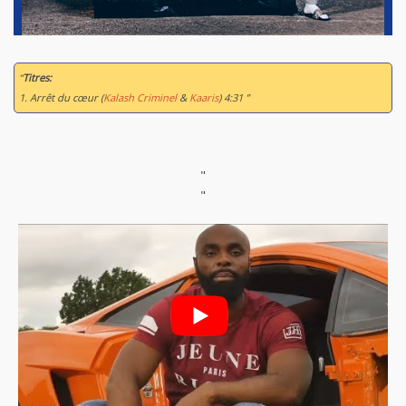
“
Titres:
1. Arrêt du cœur (
Kalash Criminel
&
Kaaris
) 4:31 ”
"
"