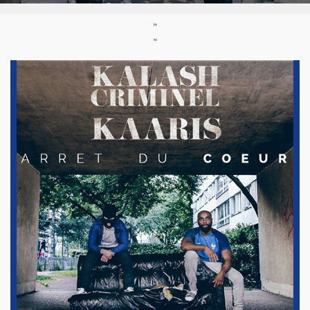
Parution :
22/07/2016
"
"