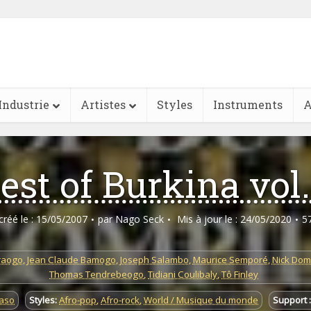
Industrie
Artistes
Styles
Instruments
A
est of Burkina vol.
 créé le : 15/05/2007
par
Nago Seck
Mis à jour le : 24/05/2020
5
raogo
,
Jean Claude Bamogo
,
Joseph Salambo
,
Maurice Semporé
,
Nick Do
Thomas Tendrebeogo
,
Tidiani Coulibaly
,
Tô Finley
Faso
Styles:
Afro-pop
,
Afro-rock
,
World / Musique du monde
Support :