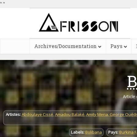
"
"
Archives/Documentation
Pays
B
Article
Artistes:
Abdoulaye Cissé
,
Amadou Balaké
,
Amity Meria
,
George Ouéd
Labels:
Bolibana
Pays:
Burkina 