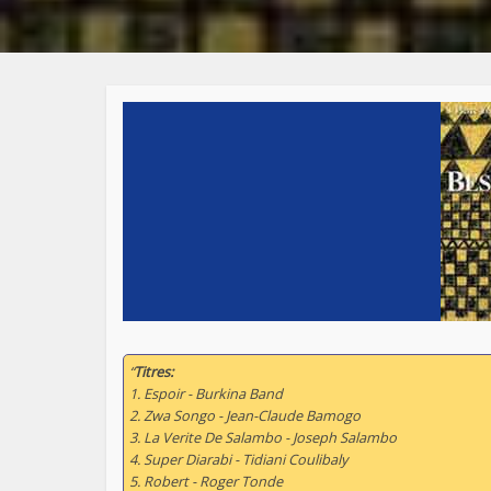
“
Titres:
1. Espoir - Burkina Band
2. Zwa Songo - Jean-Claude Bamogo
3. La Verite De Salambo - Joseph Salambo
4. Super Diarabi - Tidiani Coulibaly
5. Robert - Roger Tonde