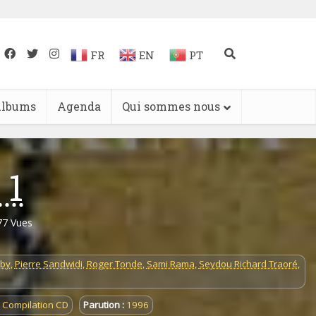
FR
EN
PT
lbums
Agenda
Qui sommes nous
 1
77 Vues
mby
,
Pierre Sandwidi
,
Roger Tonde
,
Sami Rama
,
Seydou Richard Traoré
,
Compilation CD
Parution :
1996