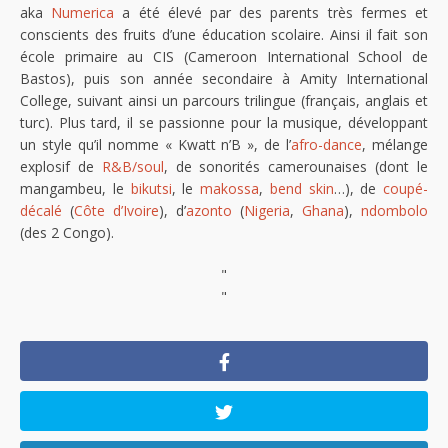
aka
Numerica
a été élevé par des parents très fermes et
conscients des fruits d’une éducation scolaire. Ainsi il fait son
école primaire au CIS (Cameroon International School de
Bastos), puis son année secondaire à Amity International
College, suivant ainsi un parcours trilingue (français, anglais et
turc). Plus tard, il se passionne pour la musique, développant
un style qu’il nomme « Kwatt n’B », de l’
afro-dance
, mélange
explosif de
R&B/soul
, de sonorités camerounaises (dont le
mangambeu, le
bikutsi
, le
makossa
,
bend skin
…), de
coupé-
décalé
(
Côte d’Ivoire
), d’
azonto
(
Nigeria
,
Ghana
),
ndombolo
(des 2 Congo).
"
"