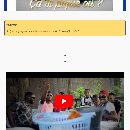
“
Titres:
1. Ça te pique où ? (
Numerica
feat. Dareal) 5:25 ”
"
"