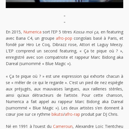
"
"
En 2015,
Numerica
sort l’EP 5 titres
Kossa moi ça
, en featuring
avec Bana C4, un groupe
afro-pop
congolais basé à Paris, et
fondé par Hiro Le Coq, Dibrazz rose, Attori et Laguy Meezy.
L’EP comprend un second featuring, « Ça te pique où ? »,
enregistré avec son compatriote et rappeur Marc Bidong aka
Dareal (surnommé « Blue Magic »).
« Ça te pique où ? » est une expression qui exhorte chacun à
se « mêler de ce qui le regarde ». C’est un pied de nez espiègle
aux préjugés, aux mauvaises langues, aux railleries stériles,
ainsi qu’aux détracteurs de l’artiste. Pour cette chanson,
Numerica a fait appel au rappeur Marc Bidong aka Dareal
(surnommé « Blue Magic »). Les deux artistes s’en donnent à
cœur joie sur ce rythme
bikutsi
/
afro-rap
produit par DJ Chris.
Né en 1991 à l’ouest du
Cameroun
, Alexandre Loïc Tientcheu