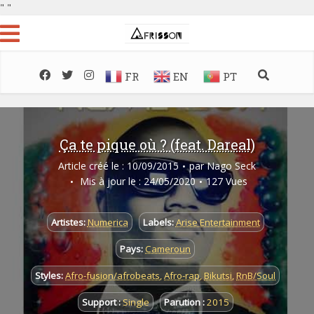
"
"
FR
EN
PT
Ça te pique où ? (feat. Dareal)
Article créé le : 10/09/2015
par
Nago Seck
Mis à jour le : 24/05/2020
127 Vues
Artistes:
Numerica
Labels:
Arise Entertainment
Pays:
Cameroun
Styles:
Afro-fusion/afrobeats
,
Afro-rap
,
Bikutsi
,
RnB/Soul
Support :
Single
Parution :
2015