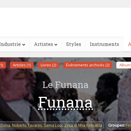
Industrie
Artistes
Styles
Instruments
A
1)
Articles (1)
Livres (2)
Événements archivés (2)
Albums
Le Funana
Funana
 Dona
,
Noberto Tavares
,
Sema Lopi
,
Zeca di Nha Reinalda
Groupes:
Fe