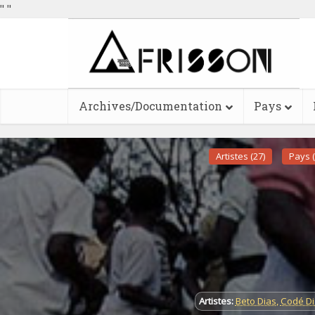
"
"
Archives/Documentation
Pays
Artistes (27)
Pays (
Artistes:
Beto Dias
,
Codé Di