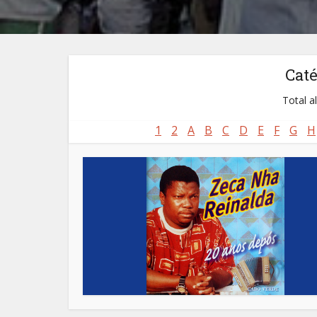
Cat
Total a
1
2
A
B
C
D
E
F
G
H