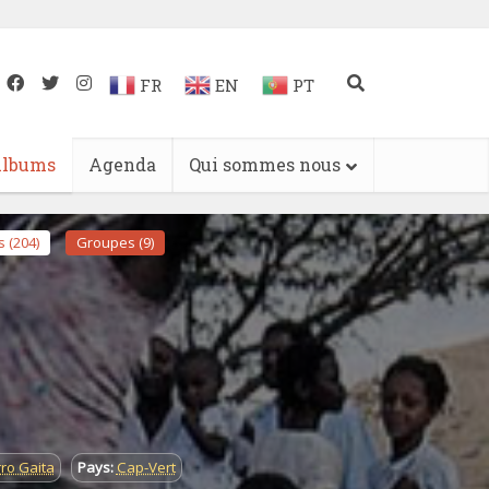
FR
EN
PT
lbums
Agenda
Qui sommes nous
 (204)
Groupes (9)
rro Gaita
Pays:
Cap-Vert