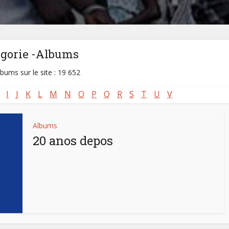
égorie -Albums
lbums sur le site : 19 652
I
J
K
L
M
N
O
P
Q
R
S
T
U
V
Albums
20 anos depos