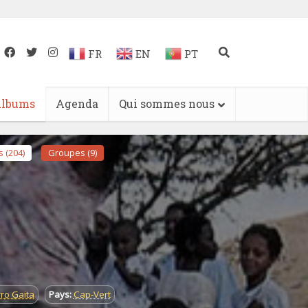
FR
EN
PT
lbums
Agenda
Qui sommes nous
 (204)
Groupes (9)
rro Gaita
Pays:
Cap-Vert