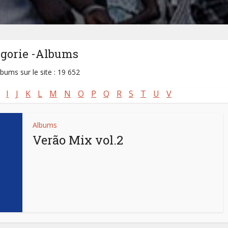
égorie -Albums
lbums sur le site : 19 652
I
J
K
L
M
N
O
P
Q
R
S
T
U
V
Albums
Verão Mix vol.2