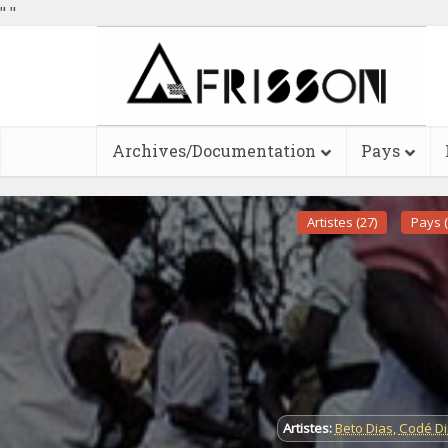
"
"
Archives/Documentation
Pays
Artistes (27)
Pays (
Artistes:
Beto Dias
,
Codé Di