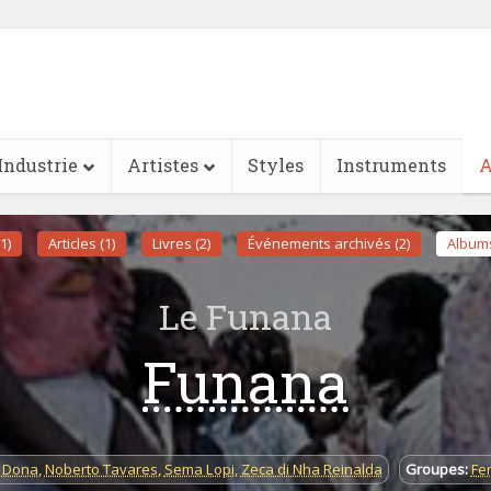
Industrie
Artistes
Styles
Instruments
A
1)
Articles (1)
Livres (2)
Événements archivés (2)
Albums
Le Funana
Funana
 Dona
,
Noberto Tavares
,
Sema Lopi
,
Zeca di Nha Reinalda
Groupes:
Fe