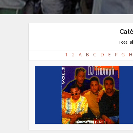
Cat
Total a
1
2
A
B
C
D
E
F
G
H