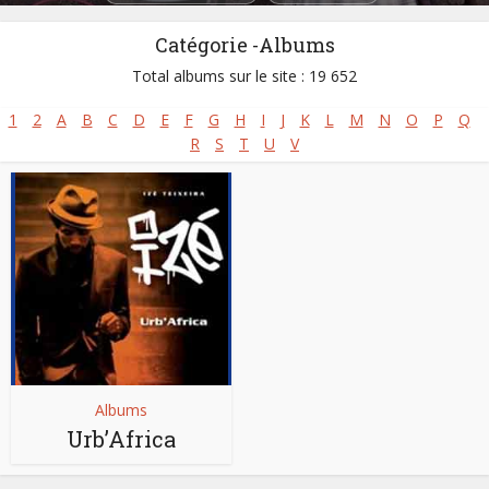
Catégorie -Albums
Total albums sur le site : 19 652
1
2
A
B
C
D
E
F
G
H
I
J
K
L
M
N
O
P
Q
R
S
T
U
V
Albums
Urb’Africa