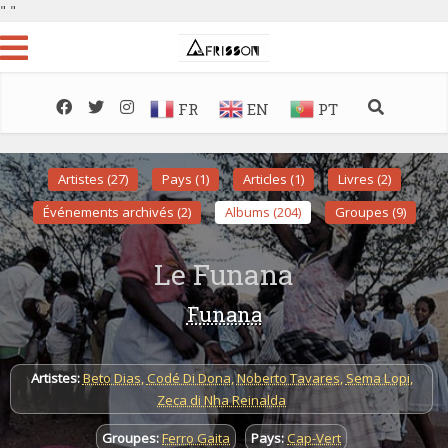
"
"
FR
EN
PT
Artistes (27)
Pays (1)
Articles (1)
Livres (2)
Événements archivés (2)
Albums (204)
Groupes (9)
Le Funana
Funana
Artistes:
Beto Dias
,
Codé Di Dona
,
Noberto Tavares
,
Sema Lopi
,
Zeca di Nha Reinalda
Groupes:
Ferro Gaita
Pays:
Cap-Vert