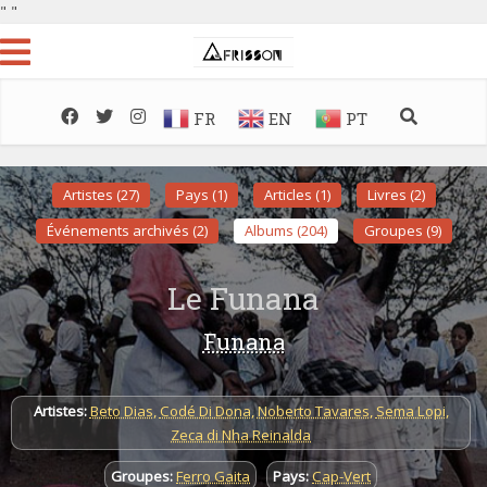
"
"
FR
EN
PT
Artistes (27)
Pays (1)
Articles (1)
Livres (2)
Événements archivés (2)
Albums (204)
Groupes (9)
Le Funana
Funana
Artistes:
Beto Dias
,
Codé Di Dona
,
Noberto Tavares
,
Sema Lopi
,
Zeca di Nha Reinalda
Groupes:
Ferro Gaita
Pays:
Cap-Vert