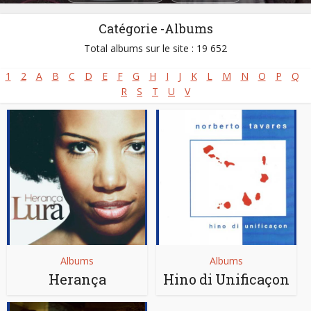
Catégorie -Albums
Total albums sur le site : 19 652
1
2
A
B
C
D
E
F
G
H
I
J
K
L
M
N
O
P
Q
R
S
T
U
V
Albums
Albums
Herança
Hino di Unificaçon