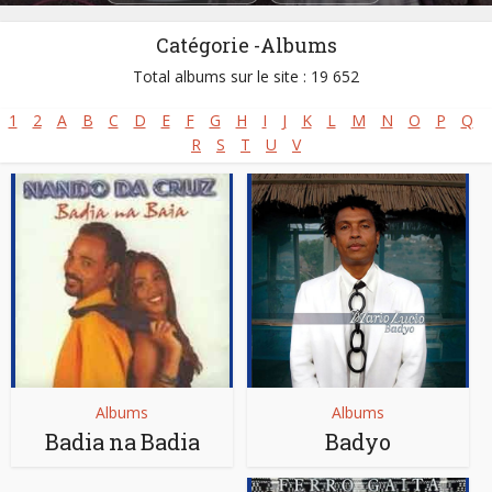
Catégorie -Albums
Total albums sur le site : 19 652
1
2
A
B
C
D
E
F
G
H
I
J
K
L
M
N
O
P
Q
R
S
T
U
V
Albums
Albums
Badia na Badia
Badyo