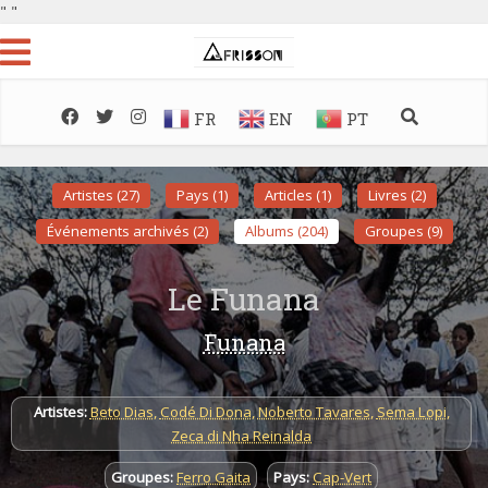
"
"
FR
EN
PT
Artistes (27)
Pays (1)
Articles (1)
Livres (2)
Événements archivés (2)
Albums (204)
Groupes (9)
Le Funana
Funana
Artistes:
Beto Dias
,
Codé Di Dona
,
Noberto Tavares
,
Sema Lopi
,
Zeca di Nha Reinalda
Groupes:
Ferro Gaita
Pays:
Cap-Vert