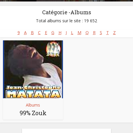
Catégorie -Albums
Total albums sur le site : 19 652
9
A
B
C
E
G
H
I
L
M
Q
R
S
T
Z
Albums
99% Zouk