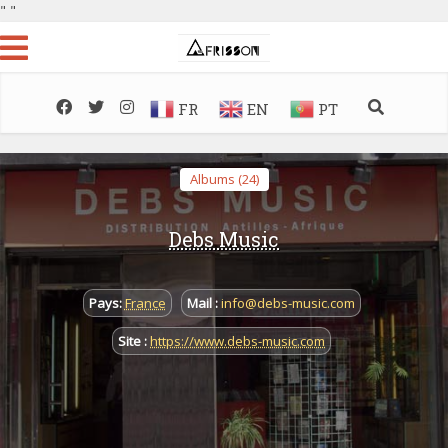
"
"
FR
EN
PT
Albums (24)
Debs Music
Pays:
France
Mail :
info@debs-music.com
Site :
https://www.debs-music.com