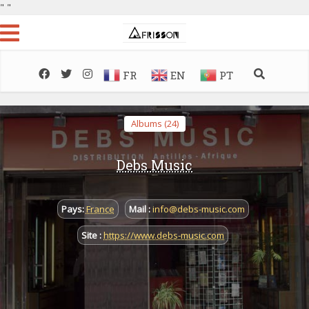
"
"
FR
EN
PT
Albums (24)
Debs Music
Pays:
France
Mail :
info@debs-music.com
Site :
https://www.debs-music.com