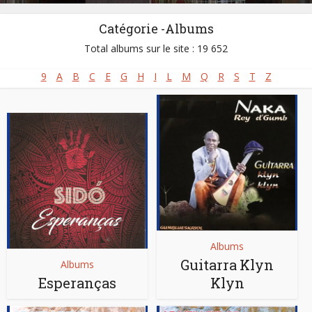
Catégorie -Albums
Total albums sur le site : 19 652
9
A
B
C
E
G
H
I
L
M
Q
R
S
T
Z
Albums
Guitarra Klyn
Albums
Esperanças
Klyn