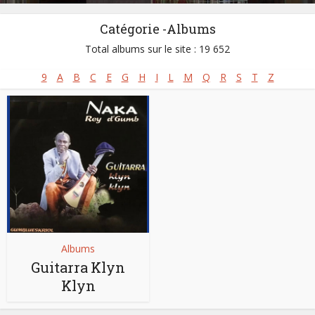
Catégorie -Albums
Total albums sur le site : 19 652
9
A
B
C
E
G
H
I
L
M
Q
R
S
T
Z
Albums
Guitarra Klyn
Klyn