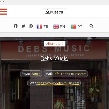
"
"
FR
EN
PT
Albums (24)
Debs Music
Pays:
France
Mail :
info@debs-music.com
Site :
https://www.debs-music.com