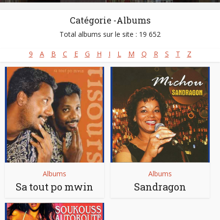
Catégorie -Albums
Total albums sur le site : 19 652
9
A
B
C
E
G
H
I
L
M
Q
R
S
T
Z
Albums
Albums
Sa tout po mwin
Sandragon