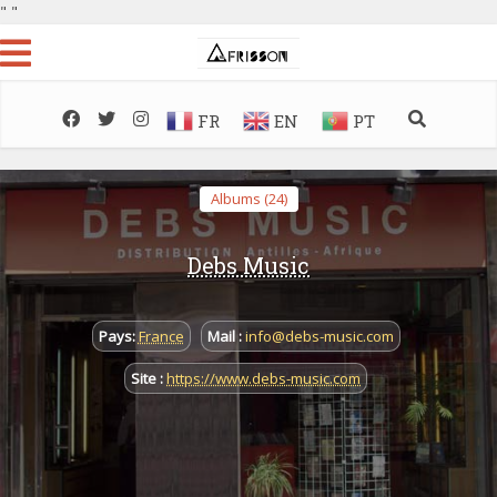
"
"
FR
EN
PT
Albums (24)
Debs Music
Pays:
France
Mail :
info@debs-music.com
Site :
https://www.debs-music.com